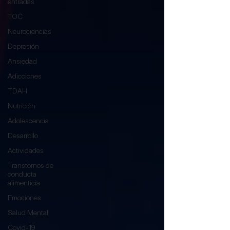
entradas
TOC
Neurociencias
Depresión
Ansiedad
Adicciones
TDAH
Nutrición
Adolescencia
Desarrollo
Actividades
Transtornos de
conducta
alimenticia
Emociones
Salud Mental
Covid-19