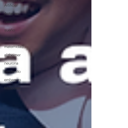
Inteligencia
Artificial
Autismo
cerebro
sueño
descanso
maternidad
alzheimer
neurona
desarrollo
embarazo
Mascotas