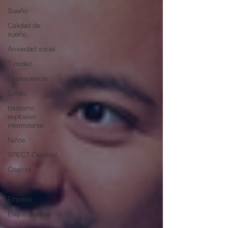
Sueño
Calidad de
sueño
Ansiedad social
Timidez
Neurociencia
Estrés
trastorno
explosivo
intermitente
Niños
SPECT Cerebral
Crianza
Autoestima
Empatía
Esquizofrenia