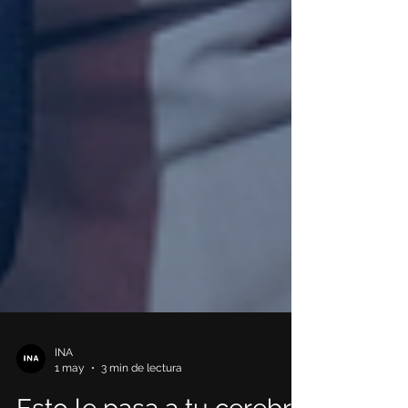
INA
1 may
3 min de lectura