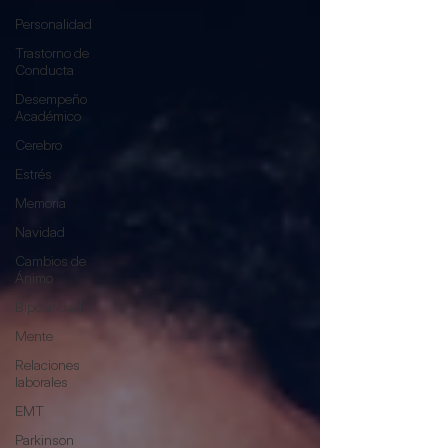
Personalidad
Trastorno de
Conducta
Desempeño
Académico
Cerebro
Estrés
Memoria
Navidad
Cambios de
Ánimo
Bipolaridad
Mente
Relaciones
laborales
EMT
Parkinson