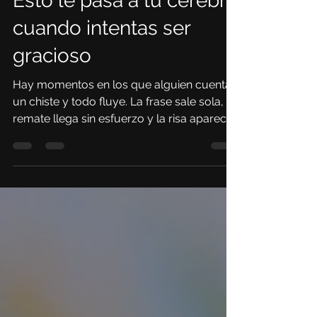
Esto le pasa a tu cerebro
cuando intentas ser
gracioso
Hay momentos en los que alguien cuenta
un chiste y todo fluye. La frase sale sola, el
remate llega sin esfuerzo y la risa aparece
casi al mismo tiempo que la idea. Y hay
otros momentos en los que intentamos ser
graciosos y no pasa nada. Pensamos
demasiado, dudamos, forzamos la
ocurrencia y el silencio se estira. Desde
fuera puede parecer solo una diferencia de
talento, pero dentro del cerebro la historia
es un poco más compleja.