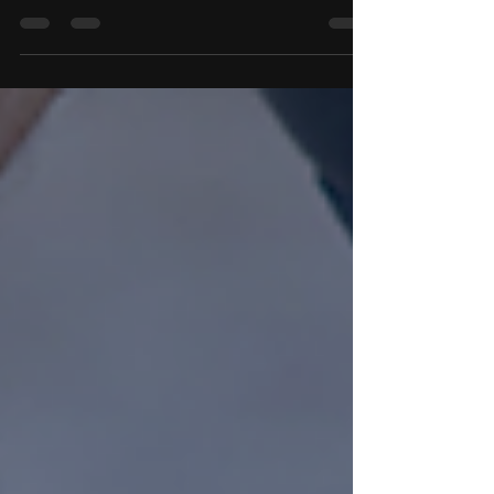
Vivimos es una vorágine de pendientes,
mensajes, preocupaciones pequeñas que
se acumulan y esto afecte el organismo
antes de que nos demos cuenta.
Contracturas en los hombres, la espalda,
respiración menos profunda y una
inquietud que cuesta explicar son las
señales más frecuentes de que algo no
esta bien. En esos momentos, dibujar,
modelar o hacer un collage puede parecer
un lujo o una distracción. Sin embargo, la
ciencia sugiere que crear arte tiene un
efecto real en el cu