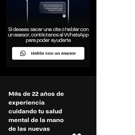
Calle Los Antares 320 Of. 906 –
Surco Y una sede especial donde se
realizan los exámenes de imágenes.
Av. San Borja Sur 247 - San Borja
Si deseas sacar una cita o hablar con
un asesor, contáctanos al WhatsApp
para poder ayudarte
Habla con un asesor
Más de 22 años de
experiencia
cuidando tu salud
mental de la mano
de las nuevas