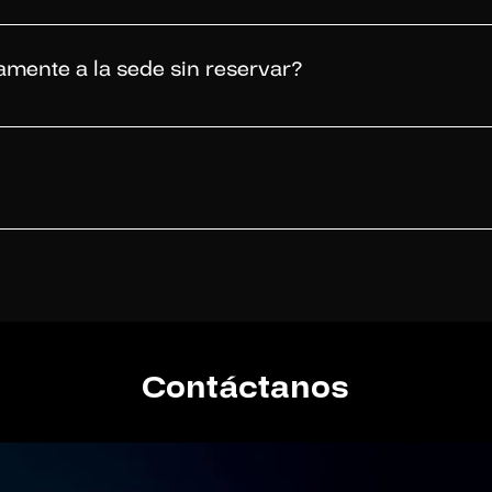
mular el tejido cerebral para modular su funcionamiento, es necesa
n el médico psiquiatra, quien evaluará la situación de manera exh
mente a la sede sin reservar?
y es necesario reservar una cita días previos a su evaluación. Si
ental comunícate a nuestro WhatsApp, escríbenos al 960 708 483; 
r una cita previa para su atención. Si deseas sacar una cita con 
sApp, escríbenos al 960 708 483; de lunes a viernes de 8:00 a.m
as y evaluaciones. Calle Atahualpa 336 – Miraflores Calle Los Anta
ámenes de imágenes. Av. San Borja Sur 247 - San Borja
Contáctanos