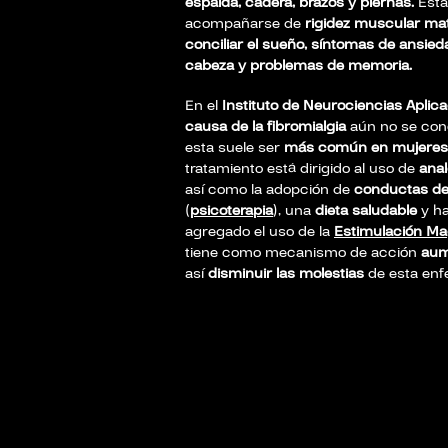
espalda, cadera, brazos y piernas.
Esta
acompañarse de
rigidez muscular ma
conciliar el sueño, síntomas de ansied
cabeza y problemas de memoria.
En el
Instituto de Neurociencias Aplic
causa de la fibromialgia
aún no se con
esta suele ser
más común en mujeres
tratamiento está dirigido al uso de
anal
así como la adopción de
conductas de
(
psicoterapia
), una
dieta saludable
y h
agregado el uso de la
Estimulación Ma
tiene como mecanismo de acción
aum
así
disminuir las molestias
de esta enf