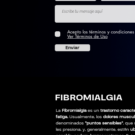
Acepto los términos y condiciones
Ver Términos de Uso
Enviar
FIBROMIALGIA
La
Fibromialgia
es un
trastorno caract
fatiga.
Usualmente, los
dolores muscul
denominados
"puntos sensibles"
, que
les presiona, y, generalmente, están
ub