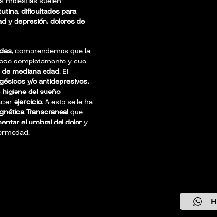
s molestias suelen
tutina
,
dificultades para
ad y depresión, dolores de
adas
, comprendemos que la
oce completamente y que
 de mediana edad
. El
gésicos y/o antidepresivos,
 higiene del sueño
acer
ejercicio
. A esto se le ha
gnética Transcraneal
que
entar el umbral del dolor
y
ermedad.
H