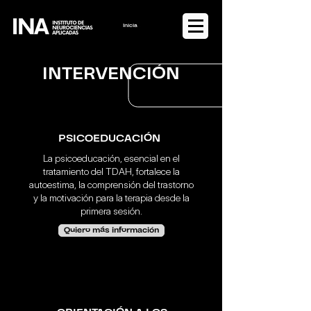
Iniciar sesión
INTERVENCIÓN
PSICOTERAPIA
PSICOEDUCACIÓN
Permite lograr cambios en la conducta en
La psicoeducación, esencial en el
el corto, mediano y largo plazo a través
tratamiento del TDAH, fortalece la
del diálogo y otras herramientas.
autoestima, la comprensión del trastorno
y la motivación para la terapia desde la
Quiero más información
primera sesión.
Quiero más información