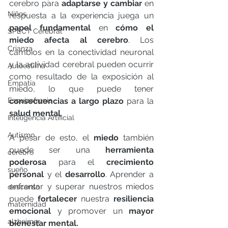
cerebro para 
adaptarse y cambiar
 en 
Niños
respuesta a la experiencia juega un 
papel fundamental 
en 
cómo el 
SPECT Cerebral
miedo afecta al cerebro
. Los 
Crianza
cambios en la conectividad neuronal 
y la actividad cerebral pueden ocurrir 
Autoestima
como resultado de la exposición al 
Empatía
miedo, lo que puede tener 
Esquizofrenia
consecuencias a largo plazo
 para la 
salud mental
.
Inteligencia Artificial
Autismo
A pesar de esto, el 
miedo
 también 
puede ser una 
herramienta 
cerebro
poderosa
 para el 
crecimiento 
sueño
personal 
y el 
desarrollo
. Aprender a 
enfrentar y superar nuestros miedos 
descanso
puede 
fortalecer 
nuestra 
resiliencia 
maternidad
emocional
 y promover un 
mayor 
alzheimer
bienestar mental.