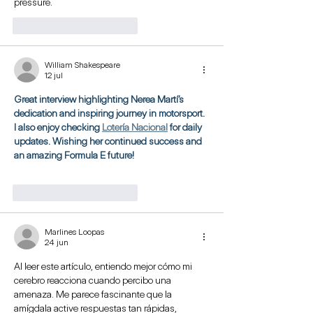
pressure.
Me gusta
Reaccionar
William Shakespeare
12 jul
Great interview highlighting Nerea Martí’s 
dedication and inspiring journey in motorsport. 
I also enjoy checking 
Lotería Nacional
 for daily 
updates. Wishing her continued success and 
an amazing Formula E future!
Me gusta
Reaccionar
Marlines Loopas
24 jun
Al leer este artículo, entiendo mejor cómo mi 
cerebro reacciona cuando percibo una 
amenaza. Me parece fascinante que la 
amígdala active respuestas tan rápidas, 