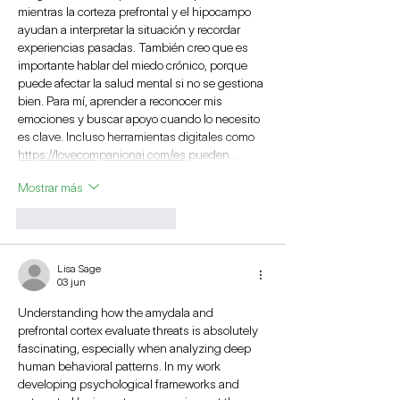
mientras la corteza prefrontal y el hipocampo 
ayudan a interpretar la situación y recordar 
experiencias pasadas. También creo que es 
importante hablar del miedo crónico, porque 
puede afectar la salud mental si no se gestiona 
bien. Para mí, aprender a reconocer mis 
emociones y buscar apoyo cuando lo necesito 
es clave. Incluso herramientas digitales como 
https://lovecompanionai.com/es
 pueden…
Mostrar más
Me gusta
Reaccionar
Lisa Sage
03 jun
Understanding how the amydala and 
prefrontal cortex evaluate threats is absolutely 
fascinating, especially when analyzing deep 
human behavioral patterns. In my work 
developing psychological frameworks and 