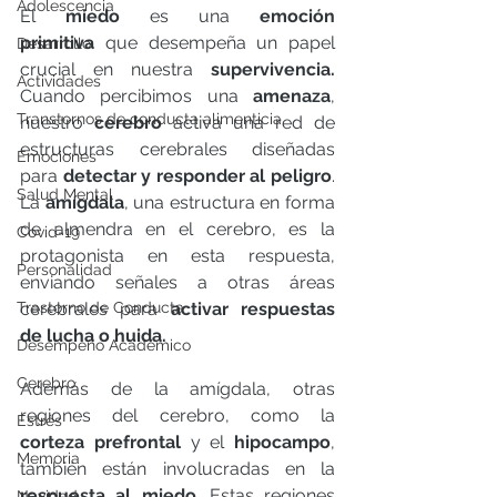
Adolescencia
El 
miedo
 es una 
emoción 
primitiva
 que desempeña un papel 
Desarrollo
crucial en nuestra 
supervivencia.
Actividades
Cuando percibimos una 
amenaza
, 
Transtornos de conducta alimenticia
nuestro 
cerebro
 activa una red de 
estructuras cerebrales diseñadas 
Emociones
para 
detectar y responder al peligro
. 
Salud Mental
La 
amígdala
, una estructura en forma 
de almendra en el cerebro, es la 
Covid-19
protagonista en esta respuesta, 
Personalidad
enviando señales a otras áreas 
Trastorno de Conducta
cerebrales para 
activar respuestas 
de lucha o huida.
Desempeño Académico
Cerebro
Además de la amígdala, otras 
regiones del cerebro, como la 
Estrés
corteza prefrontal
 y el 
hipocampo
, 
Memoria
también están involucradas en la 
respuesta al miedo
. Estas regiones 
Navidad