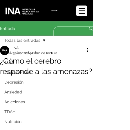
Iniciar sesión
Entrada
Todas las entradas
INA
Todas las entradas
30 abr 2024
2 min de lectura
¿Cómo el cerebro
TOC
responde a las amenazas?
Neurociencias
Depresión
Ansiedad
Adicciones
TDAH
Nutrición