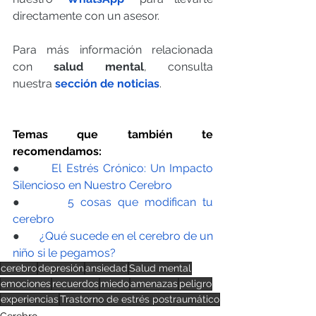
directamente con un asesor.
Para más información relacionada 
con 
salud mental
, consulta 
nuestra
sección de noticias
.
Temas que también te 
recomendamos:
●       
El Estrés Crónico: Un Impacto 
Silencioso en Nuestro Cerebro
●       
5 cosas que modifican tu 
cerebro
●       
¿Qué sucede en el cerebro de un 
niño si le pegamos?
cerebro
depresión
ansiedad
Salud mental
emociones
recuerdos
miedo
amenazas
peligro
experiencias
Trastorno de estrés postraumático