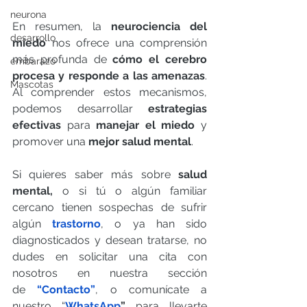
neurona
En resumen, la 
neurociencia del 
desarrollo
miedo
 nos ofrece una comprensión 
más profunda de 
cómo el cerebro 
embarazo
procesa y responde a las amenazas
. 
Mascotas
Al comprender estos mecanismos, 
podemos desarrollar 
estrategias 
efectivas
 para 
manejar el miedo
 y 
promover una 
mejor salud mental
.
Si quieres saber más sobre 
salud 
mental,
 o si tú o algún familiar 
cercano tienen sospechas de sufrir 
algún 
trastorno
, o ya han sido 
diagnosticados y desean tratarse, no 
dudes en solicitar una cita con 
nosotros en nuestra sección 
de
“Contacto”
, o comunícate a 
nuestro “
WhatsApp
” 
para llevarte 