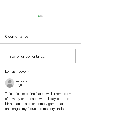
6 comentarios
¿La contaminación
¡Tu cerebro te c
Escribir un comentario...
ambiental afecta
amanecidas!
nuestro cerebro?
Lo más nuevo
micro tone
17 jul
This article explains fear so well! It reminds me 
of how my brain reacts when I play 
pantone 
birth chart
 — a color memory game that 
challenges my focus and memory under 