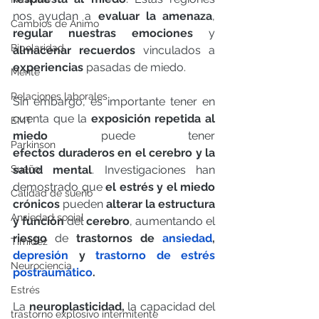
nos ayudan a 
evaluar la amenaza
, 
Cambios de Ánimo
regular nuestras emociones
 y 
Bipolaridad
almacenar recuerdos
 vinculados a 
experiencias
 pasadas de miedo.
Mente
Relaciones laborales
Sin embargo, es importante tener en 
cuenta que la 
exposición repetida al 
EMT
miedo
 puede tener 
Parkinson
efectos duraderos en el cerebro y la 
Sueño
salud mental
. Investigaciones han 
demostrado que 
el estrés y el miedo 
Calidad de sueño
crónicos
 pueden 
alterar la estructura 
Ansiedad social
y función
 del 
cerebro
, aumentando el 
riesgo
 de 
trastornos de 
ansiedad
, 
Timidez
depresión
 y 
trastorno de estrés 
Neurociencia
postraumático
.
Estrés
La 
neuroplasticidad,
 la capacidad del 
trastorno explosivo intermitente