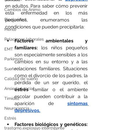
en adultos. Para saber cómo prevenir 
Cambios de Ánimo
esta enfermedad en los más 
Bipolaridad
pequeños, enumeramos las 
condiciones que pueden precipitarla:
Mente
Relaciones laborales
Factores ambientales y 
familiares: 
los niños pequeños 
EMT
son especialmente sensibles a los 
Parkinson
cambios en su entorno y a las 
relaciones familiares. Situaciones 
Sueño
como el divorcio de los padres, la 
Calidad de sueño
pérdida de un ser querido, el 
Ansiedad social
estrés
 familiar o el ambiente 
escolar pueden contribuir a la 
Timidez
aparición de 
síntomas 
Neurociencia
depresivos.
Estrés
Factores biológicos y genéticos:
trastorno explosivo intermitente