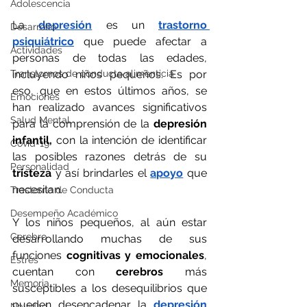
Adolescencia
La 
depresión
 es un 
trastorno 
Desarrollo
psiquiátrico
 que puede afectar a 
Actividades
personas de todas las edades, 
Transtornos de conducta alimenticia
incluyendo niños pequeños. Es por 
eso, que en estos últimos años, se 
Emociones
han realizado avances significativos 
Salud Mental
para la comprensión de la 
depresión 
infantil,
 con la intención de identificar 
Covid-19
las posibles razones detrás de su 
Personalidad
tristeza
 y así brindarles el
apoyo
 que 
necesitan. 
Trastorno de Conducta
Desempeño Académico
Y los niños pequeños, al aún estar 
Cerebro
desarrollando muchas de sus 
funciones 
cognitivas y emocionales
, 
Estrés
cuentan con 
cerebros
 más 
Memoria
susceptibles a los desequilibrios que 
pueden desencadenar la 
depresión
Navidad