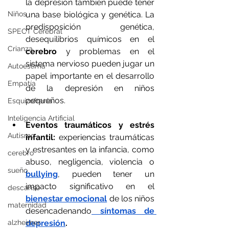
la depresión también puede tener 
Niños
una base biológica y genética. La 
predisposición genética, 
SPECT Cerebral
desequilibrios químicos en el 
Crianza
cerebro
 y problemas en el 
sistema nervioso pueden jugar un 
Autoestima
papel importante en el desarrollo 
Empatía
de la depresión en niños 
pequeños.
Esquizofrenia
Inteligencia Artificial
Eventos traumáticos y estrés 
Autismo
infantil:
 experiencias traumáticas 
y estresantes en la infancia, como 
cerebro
abuso, negligencia, violencia o 
sueño
bullying
, pueden tener un 
impacto significativo en el 
descanso
bienestar emocional
 de los niños 
maternidad
desencadenando
 síntomas de 
alzheimer
depresión
.