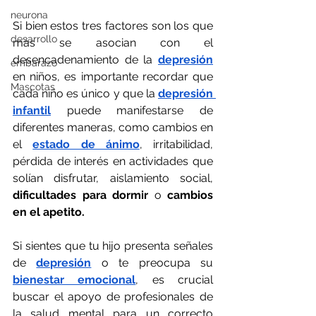
neurona
Si bien estos tres factores son los que 
desarrollo
más se asocian con el 
desencadenamiento de la
depresión
embarazo
en niños, es importante recordar que 
Mascotas
cada niño es único y que la
depresión 
infantil
 puede manifestarse de 
diferentes maneras, como cambios en 
el 
estado de ánimo
, irritabilidad, 
pérdida de interés en actividades que 
solían disfrutar, aislamiento social, 
dificultades para dormir
 o
 cambios 
en el apetito.
Si sientes que tu hijo presenta señales 
de 
depresión
 o te preocupa su
bienestar emocional
, es crucial 
buscar el apoyo de profesionales de 
la salud mental para un correcto 