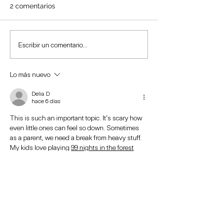
2 comentarios
Los niños expuestos de
Cambios en el 
Escribir un comentario...
manera excesiva a las
ánimo en niños
pantallas modifican su
TDAH
Lo más nuevo
función cerebral
Delia D
hace 6 días
This is such an important topic. It's scary how 
even little ones can feel so down. Sometimes 
as a parent, we need a break from heavy stuff. 
My kids love playing 
99 nights in the forest
online free – it's a fun way to unwind together.
Me gusta
Reaccionar
Bill Gannaway
04 dic 2025