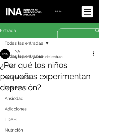
Iniciar sesión
Entrada
Todas las entradas
INA
Todas las entradas
19 sept 2023
2 min de lectura
¿Por qué los niños
TOC
pequeños experimentan
Neurociencias
depresión?
Depresión
Ansiedad
Adicciones
TDAH
Nutrición