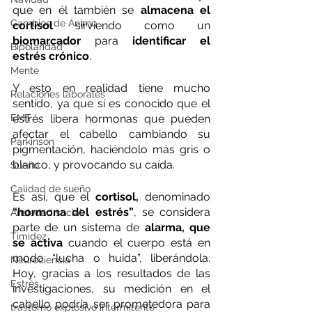
que en él también se 
almacena el 
Cambios de Ánimo
cortisol 
sirviendo como un 
biomarcador
 para
 identificar el 
Bipolaridad
estrés crónico
.
Mente
Y esto en realidad tiene mucho 
Relaciones laborales
sentido, ya que sí es conocido que el 
EMT
estrés libera hormonas que pueden 
afectar el cabello cambiando su 
Parkinson
pigmentación, haciéndolo más gris o 
blanco, y provocando su caída.
Sueño
Calidad de sueño
Es así, que el
 cortisol,
 denominado 
“hormona del estrés”
, se considera 
Ansiedad social
parte de un sistema de 
alarma, que 
Timidez
se activa
 cuando el cuerpo está en 
modo “lucha o huida”, liberándola. 
Neurociencia
Hoy, gracias a los resultados de las 
Estrés
investigaciones, su medición en el 
cabello podría ser prometedora para 
trastorno explosivo intermitente