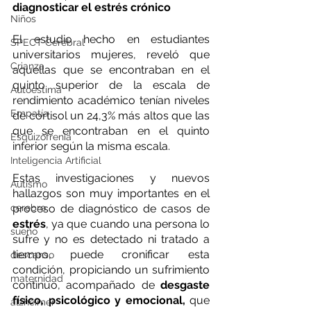
diagnosticar el estrés crónico
Niños
El estudio hecho en estudiantes 
SPECT Cerebral
universitarios mujeres, reveló que 
Crianza
aquellas que se encontraban en el 
quinto superior de la escala de 
Autoestima
rendimiento académico tenían niveles 
Empatía
de cortisol un 24,3% más altos que las 
que se encontraban en el quinto 
Esquizofrenia
inferior según la misma escala.
Inteligencia Artificial
Estas investigaciones y nuevos 
Autismo
hallazgos son muy importantes en el 
cerebro
proceso de diagnóstico de casos de 
estrés
, ya que cuando una persona lo 
sueño
sufre y no es detectado ni tratado a 
tiempo, puede cronificar esta 
descanso
condición, propiciando un sufrimiento 
maternidad
continuo, acompañado de 
desgaste 
físico, psicológico y emocional, 
que 
alzheimer