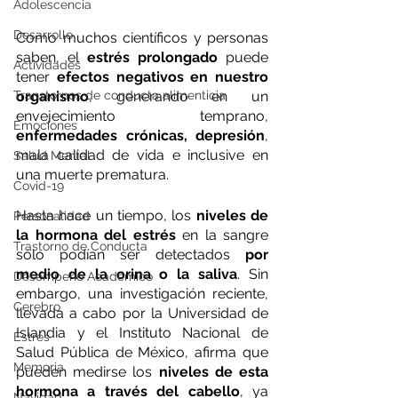
Adolescencia
Desarrollo
Como muchos científicos y personas 
saben, el 
estrés prolongado
 puede 
Actividades
tener 
efectos negativos en nuestro 
Transtornos de conducta alimenticia
organismo
, generando en un 
envejecimiento temprano, 
Emociones
enfermedades crónicas, depresión
, 
mala calidad de vida e inclusive en 
Salud Mental
una muerte prematura.
Covid-19
Hasta hace un tiempo, los 
niveles de 
Personalidad
la hormona del estrés
 en la sangre 
Trastorno de Conducta
sólo podían ser detectados 
por 
medio de la orina o la saliva
. Sin 
Desempeño Académico
embargo, una investigación reciente, 
Cerebro
llevada a cabo por la Universidad de 
Islandia y el Instituto Nacional de 
Estrés
Salud Pública de México, afirma que 
Memoria
pueden medirse los 
niveles de esta 
hormona a través del cabello
, ya 
Navidad