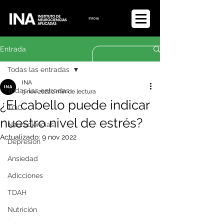
Iniciar sesión
Entrada
Todas las entradas
INA
Todas las entradas
3 nov 2022
2 min de lectura
¿El cabello puede indicar
TOC
nuestro nivel de estrés?
Neurociencias
Actualizado:
9 nov 2022
Depresión
Ansiedad
Adicciones
TDAH
Nutrición