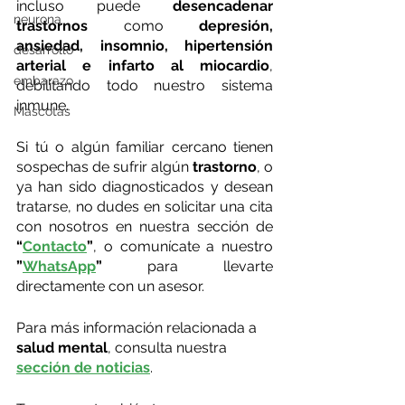
incluso puede 
desencadenar 
neurona
trastornos
 como 
depresión, 
ansiedad, insomnio, hipertensión 
desarrollo
arterial e infarto al miocardio
, 
embarazo
debilitando todo nuestro sistema 
inmune.
Mascotas
Si tú o algún familiar cercano tienen 
sospechas de sufrir algún 
trastorno
, o 
ya han sido diagnosticados y desean 
tratarse, no dudes en solicitar una cita 
con nosotros en nuestra sección de 
“
Contacto
”
, o comunícate a nuestro 
”
WhatsApp
” 
para llevarte 
directamente con un asesor.
Para más información relacionada a 
salud mental
, consulta nuestra 
sección de noticias
.