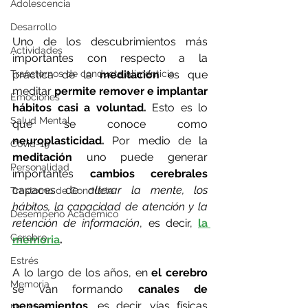
Adolescencia
Desarrollo
Uno de los descubrimientos más 
Actividades
importantes con respecto a la 
Transtornos de conducta alimenticia
práctica de la 
meditación
 es que 
meditar 
permite remover e implantar 
Emociones
hábitos casi a voluntad. 
Esto es lo 
Salud Mental
que se conoce como 
neuroplasticidad.
 Por medio de la 
Covid-19
meditación
 uno puede generar 
Personalidad
importantes 
cambios cerebrales
capaces de 
alterar la mente, los 
Trastorno de Conducta
hábitos, la capacidad de atención y la 
Desempeño Académico
retención de información
, es decir, 
la 
Cerebro
memoria
.
Estrés
A lo largo de los años, en 
el cerebro
Memoria
se van formando 
canales de 
pensamientos
, es decir, vías físicas 
Navidad