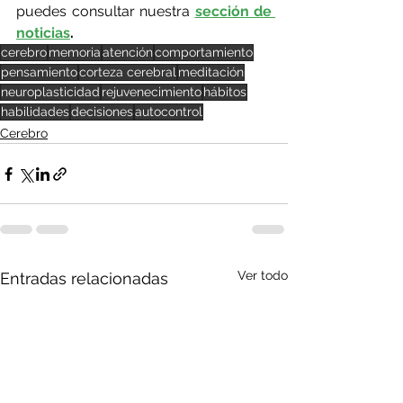
puedes consultar nuestra 
sección de 
noticias
.
cerebro
memoria
atención
comportamiento
pensamiento
corteza cerebral
meditación
neuroplasticidad
rejuvenecimiento
hábitos
habilidades
decisiones
autocontrol
Cerebro
Ver todo
Entradas relacionadas