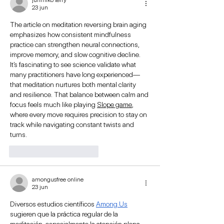
23 jun
The article on meditation reversing brain aging 
emphasizes how consistent mindfulness 
practice can strengthen neural connections, 
improve memory, and slow cognitive decline. 
It’s fascinating to see science validate what 
many practitioners have long experienced—
that meditation nurtures both mental clarity 
and resilience. That balance between calm and 
focus feels much like playing 
Slope game
, 
where every move requires precision to stay on 
track while navigating constant twists and 
turns.
Me gusta
Reaccionar
amongusfree online
23 jun
Diversos estudios científicos 
Among Us
sugieren que la práctica regular de la 
meditación, especialmente la atención plena 