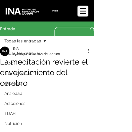
Iniciar sesión
Entrada
Todas las entradas
INA
Todas las entradas
25 may 2022
2 min de lectura
La meditación revierte el
TOC
envejecimiento del
Neurociencias
cerebro
Depresión
Ansiedad
Adicciones
TDAH
Nutrición