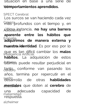
situación en base a una serie de 
Niños
comportamientos aprendidos.
SPECT Cerebral
Los surcos se van haciendo cada vez 
Crianza
más profundos con el tiempo y, en 
última instancia, 
no hay una barrera 
Autoestima
aparente entre los hábitos que 
Empatía
adquirimos de manera externa y 
nuestra identidad
. Es por eso por lo 
Esquizofrenia
que es tan difícil cambiar los 
malos 
Inteligencia Artificial
hábitos.
 La adquisición de estos 
Autismo
últimos puede resultar perjudicial en 
tanto, conforme van pasando los 
cerebro
años, termina por repercutir en el 
sueño
desarrollo de otras 
habilidades 
mentales
 que doten al 
cerebro
 de 
descanso
una adecuada capacidad de 
maternidad
respuesta.
alzheimer