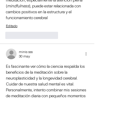
(
mindfulness
), puede estar relacionada con 
cambios positivos en la estructura y el 
funcionamiento cerebral
Editado
Me gusta
Reaccionar
minis sss
30 may
Es fascinante ver cómo la ciencia respalda los 
beneficios de la meditación sobre la 
neuroplasticidad y la longevidad cerebral. 
Cuidar de nuestra salud mental es vital. 
Personalmente, intento combinar mis sesiones 
de meditación diaria con pequeños momentos 
de ocio activo. Cuando noto que mi cerebro 
está saturado por el trabajo y necesito un 
descanso rápido de 5 minutos, me meto a 
minigame
 para jugar algo sencillo. Es una 
forma diferente de "desconectar" y liberar 
dopamina antes de volver a enfocarme. 