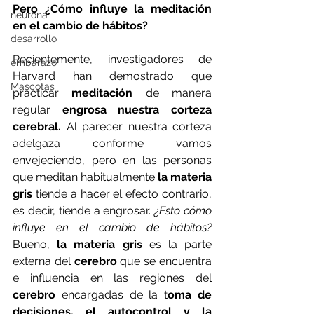
Pero ¿Cómo influye la meditación 
neurona
en el cambio de hábitos?
desarrollo
Recientemente, investigadores de 
embarazo
Harvard han demostrado que 
Mascotas
practicar 
meditación
 de manera 
regular 
engrosa nuestra corteza 
cerebral.
 Al parecer nuestra corteza 
adelgaza conforme vamos 
envejeciendo, pero en las personas 
que meditan habitualmente 
la materia 
gris
 tiende a hacer el efecto contrario, 
es decir, tiende a engrosar. 
¿Esto cómo 
influye en el cambio de hábitos?
Bueno, 
la materia gris
 es la parte 
externa del 
cerebro
 que se encuentra 
e influencia en las regiones del
cerebro
 encargadas de la t
oma de 
decisiones, el autocontrol y la 