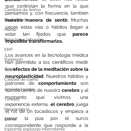
que controlan la forma en la que 
Cambios de Ánimo
pensamos y, con frecuencia, también 
Bipolaridad
nuestra manera de sentir.
 Muchas 
veces estas vías o hábitos llegan a 
Mente
estar tan fijados que
 parece 
Relaciones laborales
imposible transformarlos.
EMT
Los avances en la tecnología médica 
Parkinson
han permitido a los científicos medir 
los 
efectos de la meditación sobre la 
Sueño
neuroplasticidad
. Nuestros hábitos y 
Calidad de sueño
patrones de 
comportamiento
 son 
Ansiedad social
surcos dentro de nuestro 
cerebro
 y al 
momento que vivimos una 
Timidez
experiencia externa, 
el cerebro
 juega 
Neurociencia
el rol de un tocadiscos y empieza a 
pasar la púa por el surco 
Estrés
correspondiente que responde a la 
trastorno explosivo intermitente