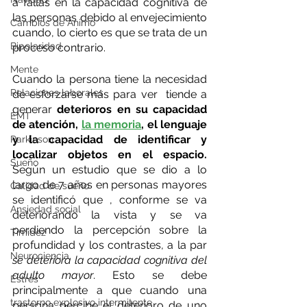
a fallas en la capacidad cognitiva de 
las personas debido al envejecimiento 
Cambios de Ánimo
cuando, lo cierto es que se trata de un 
Bipolaridad
proceso contrario.
Mente
Cuando la persona tiene la necesidad 
Relaciones laborales
de esforzarse más para ver  tiende a 
generar 
deterioros en su capacidad 
EMT
de atención, 
la memoria
, el lenguaje 
y la capacidad de identificar y 
Parkinson
localizar objetos en el espacio.
Sueño
Según un estudio que se dio a lo 
largo de 7 años en personas mayores 
Calidad de sueño
se identificó que , conforme se va 
Ansiedad social
deteriorando la vista y se va 
perdiendo la percepción sobre la 
Timidez
profundidad y los contrastes, a la par 
Neurociencia
se deteriora la capacidad cognitiva del 
adulto mayor
. Esto se debe 
Estrés
principalmente a que cuando una 
trastorno explosivo intermitente
persona percibe el deterioro de uno 