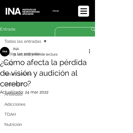
Iniciar sesión
Entrada
Todas las entradas
INA
Todas las entradas
31 oct 2021
3 min de lectura
¿Cómo afecta la pérdida
TOC
de visión y audición al
Neurociencias
cerebro?
Depresión
Actualizado:
24 mar 2022
Ansiedad
Adicciones
TDAH
Nutrición