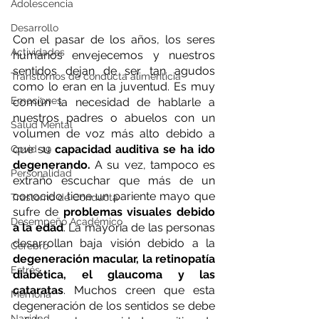
Adolescencia
Desarrollo
Con el pasar de los años, los seres 
Actividades
humanos envejecemos y nuestros 
sentidos dejan de ser tan agudos 
Transtornos de conducta alimenticia
como lo eran en la juventud. Es muy 
Emociones
común la necesidad de hablarle a 
nuestros padres o abuelos con un 
Salud Mental
volumen de voz más alto debido a 
que su
 capacidad auditiva se ha ido 
Covid-19
degenerando.
 A su vez, tampoco es 
Personalidad
extraño escuchar que más de un 
conocido tiene un pariente mayo que 
Trastorno de Conducta
sufre de
 problemas visuales debido 
Desempeño Académico
a la edad
. La mayoría de las personas 
desarrollan baja visión debido a la 
Cerebro
degeneración macular, la retinopatía 
Estrés
diabética, el glaucoma y las 
cataratas
. Muchos creen que esta 
Memoria
degeneración de los sentidos se debe 
Navidad