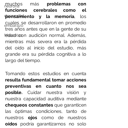
muchos más 
problemas con 
neurona
funciones cerebrales como el 
desarrollo
pensamiento y la memoria
, los 
cuales se desarrollaron en promedio 
embarazo
tres años antes que en la gente de su 
edad con audición normal. Además, 
Mascotas
mientras más severa era la pérdida 
del oído al inicio del estudio, más 
grande era su pérdida cognitiva a lo 
largo del tiempo.
Tomando estos estudios en cuenta 
resulta fundamental tomar acciones 
preventivas en cuanto nos sea 
posible.
 Cuidar nuestra visión y 
nuestra capacidad auditiva mediante 
chequeos constantes
 que garanticen 
las óptimas condiciones, tanto de 
nuestros 
ojos
 como de nuestros 
oídos
 podría garantizarnos no solo 