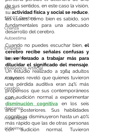
de sus sentidos, en este caso la visión, 
Niños
su 
actividad física y social se reduce
, 
SPECT Cerebral
las cuales, como bien es sabido, son 
fundamentales para una adecuado 
Crianza
desarrollo del cerebro. 
Autoestima
Cuando no puedes escuchar bien, 
el 
Empatía
cerebro recibe señales confusas y 
se ve forzado a trabajar más para 
Esquizofrenia
dilucidar el significado del mensaje
. 
Inteligencia Artificial
Un estudio realizado a 1984 adultos 
mayores reveló que quienes tuvieron 
Autismo
una pérdida auditiva eran 24% más 
cerebro
propensos que sus contemporáneos 
con audición normal a experimentar
sueño
disminución cognitiva
 en los seis 
descanso
años posteriores. Sus habilidades 
cognitivas disminuyeron hasta un 40% 
maternidad
más rápido que las de otras personas 
alzheimer
con audición normal. Tuvieron 