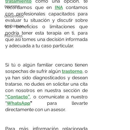
tratamiento
 como una opción, te 
neurona
recordamos que en 
INA
 contamos 
con profesionales capacitados para 
desarrollo
evaluar tu situación y discutir sobre 
embarazo
los beneficios o limitaciones que 
podría tener esta terapia en ti, para 
Mascotas
que así tomes una decisión informada 
y adecuada a tu caso particular.
Si tú o algún familiar cercano tienen 
sospechas de sufrir algún
trastorno
, o 
ya han sido diagnosticados y desean 
tratarse, no dudes en solicitar una cita 
con nosotros en nuestra sección de
“Contacto”
, o comunícate a nuestro 
“
WhatsApp
” 
para llevarte 
directamente con un asesor.
Para más información relacionada 