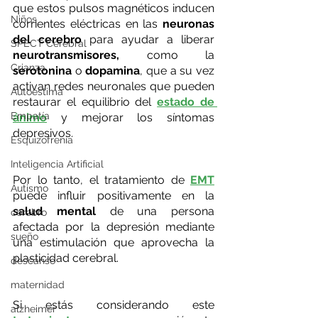
que estos pulsos magnéticos inducen 
Niños
corrientes eléctricas en las 
neuronas 
del cerebro
 para ayudar a liberar 
SPECT Cerebral
neurotransmisores,
 como la 
Crianza
serotonina 
o 
dopamina
, que a su vez 
activan redes neuronales que pueden 
Autoestima
restaurar el equilibrio del 
estado de 
Empatía
ánimo
y mejorar los síntomas 
depresivos.
Esquizofrenia
Inteligencia Artificial
Por lo tanto, el tratamiento de 
EMT
Autismo
puede influir positivamente en la 
salud mental 
de una persona
cerebro
afectada por la depresión mediante 
sueño
una estimulación que aprovecha la 
plasticidad cerebral.
descanso
maternidad
Si estás considerando este 
alzheimer