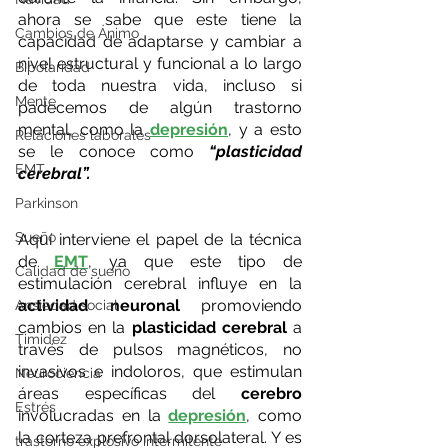
ahora se sabe que este tiene la 
Cambios de Ánimo
capacidad de adaptarse y cambiar a 
nivel estructural y funcional a lo largo 
Bipolaridad
de toda nuestra vida, incluso si 
Mente
padecemos de algún trastorno 
mental, como la 
depresión
, y a esto 
Relaciones laborales
se le conoce como 
“plasticidad 
EMT
cerebral”.
Parkinson
Sueño
Aquí interviene el papel de la técnica 
de
EMT
, ya que este tipo de 
Calidad de sueño
estimulación cerebral influye en la 
actividad neuronal
 promoviendo 
Ansiedad social
cambios en la 
plasticidad cerebral 
a 
Timidez
través de pulsos magnéticos, no 
invasivos e indoloros, que estimulan 
Neurociencia
áreas específicas del 
cerebro
Estrés
involucradas en la 
depresión
, como 
la corteza prefrontal dorsolateral. Y es 
trastorno explosivo intermitente