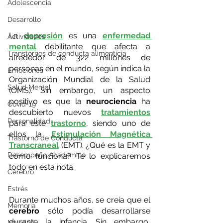
Adolescencia
Desarrollo
La 
depresión
 es una 
enfermedad 
Actividades
mental
debilitante que afecta a 
Transtornos de conducta alimenticia
alrededor de 322 millones de 
personas en el mundo, según indica la 
Emociones
Organización Mundial de la Salud 
Salud Mental
(OMS). Sin embargo, un aspecto 
positivo es que la
 neurociencia 
ha 
Covid-19
descubierto nuevos 
tratamientos
Personalidad
para este
trastorno
, siendo uno de 
ellos la 
Estimulación Magnética 
Trastorno de Conducta
Transcraneal
(EMT). ¿Qué es la EMT y 
Desempeño Académico
cómo funciona? Te lo explicaremos 
todo en esta nota.
Cerebro
Estrés
Durante muchos años, se creía que el 
Memoria
cerebro
 sólo podía desarrollarse 
durante la infancia. Sin embargo, 
Navidad