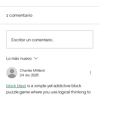
1 comentario
¿Por qué el cerebro se
¿Cómo influyen
Escribir un comentario...
mantiene alerta frente a
“superhéroes” e
los payasos?
conducta de lo
Lo más nuevo
Charles MWard
24 dic 2025
block blast
 is a simple yet addictive block 
puzzle game where you use logical thinking to 
arrange blocks intelligently and achieve the 
highest score.
Me gusta
Reaccionar
Trastornos