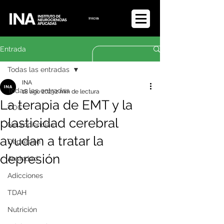
Iniciar sesión
Entrada
Todas las entradas
INA
Todas las entradas
18 ago 2023
2 min de lectura
La terapia de EMT y la
TOC
plasticidad cerebral
Neurociencias
ayudan a tratar la
Depresión
depresión
Ansiedad
Adicciones
TDAH
Nutrición