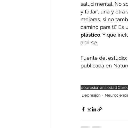
salud mental. No so
y fallar”, una y otr
mejoras, si no tamb
camino para ti.” Es 
plástico
. Y que inc
abrirse.
Fuente del estudio:
publicada en Natur
depresión
ansiedad
Cere
Depresión
Neurocienci