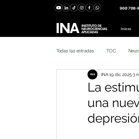
960 708 
Inicio
Todas las entradas
TOC
Neuro
INA
19 dic 2025
3 m
Adolescencia
Desarrollo
La estim
una nuev
Covid-19
Personalidad
T
depresió
Navidad
Cambios de Ánimo