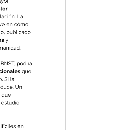
yor 
lor 
ación. La 
ve en cómo 
o, publicado 
ns
 y 
manidad.
l BNST, podría 
cionales
 que 
 Si la 
reduce. Un 
 que 
 estudio 
fíciles en 