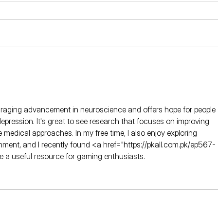
¿Cómo es una sesión de
Esti
Estimulación Magnética
Tran
Transcraneal (EMT)? Todo lo
el d
que debes saber
ouraging advancement in neuroscience and offers hope for people 
depression. It's great to see research that focuses on improving 
ve medical approaches. In my free time, I also enjoy exploring 
nment, and I recently found <a href="https://pkall.com.pk/ep567-
 useful resource for gaming enthusiasts.