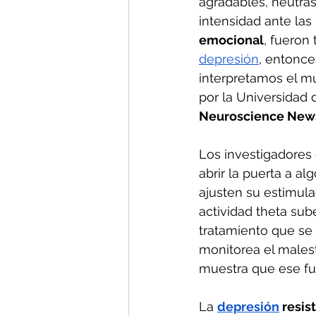
agradables, neutra
intensidad ante las
emocional
, fueron
depresión
, entonce
interpretamos el m
por la Universidad 
Neuroscience New
Los investigadores
abrir la puerta a al
ajusten su estimula
actividad theta sube
tratamiento que se
monitorea el malest
muestra que ese fu
La 
depresión
 resis