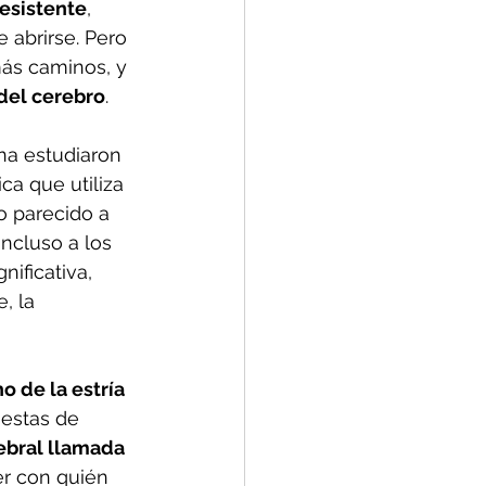
resistente
, 
abrirse. Pero 
ás caminos, y 
 del cerebro
.
na estudiaron 
ica que utiliza 
o parecido a 
ncluso a los 
ificativa, 
, la 
o de la estría 
uestas de 
ebral llamada 
r con quién 