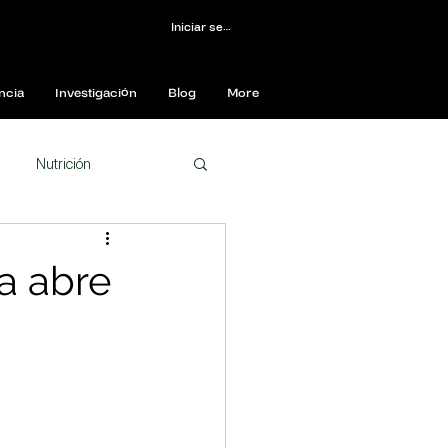
Iniciar sesión
ncia
Investigación
Blog
More
Nutrición
s
Salud Mental
a abre
Estrés
Memoria
Parkinson
Sueño