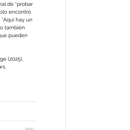
al de “probar 
solo encontró 
 “Aquí hay un 
ro también 
 que pueden 
ge (2025), 
ws.