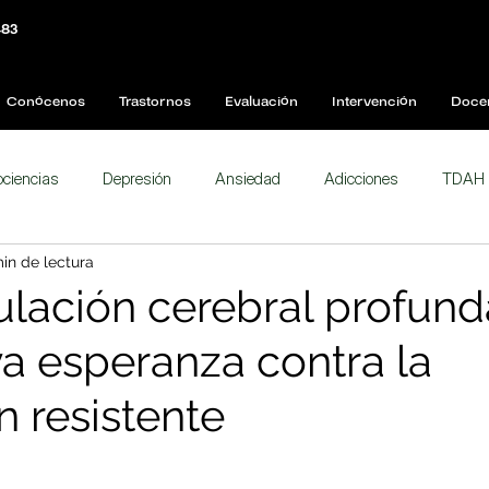
483
Conócenos
Trastornos
Evaluación
Intervención
Doce
ciencias
Depresión
Ansiedad
Adicciones
TDAH
in de lectura
Actividades
Transtornos de conducta alimenticia
Emocione
ulación cerebral profund
a esperanza contra la
rastorno de Conducta
Desempeño Académico
Cerebro
n resistente
Bipolaridad
Mente
Relaciones laborales
EMT