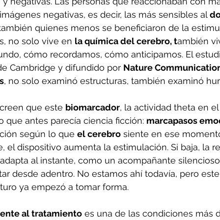
s y negativas. Las personas que reaccionaban con ma
 imágenes negativas, es decir, las más sensibles al 
do
 también quienes menos se beneficiaron de la estimul
s, no solo vive en 
la química del cerebro, t
ambién vi
undo, cómo recordamos, cómo anticipamos. El estudi
de Cambridge y difundido por 
Nature Communicatio
s
, no solo examinó estructuras, también examinó hu
 creen que este 
biomarcador
, la actividad theta en e
go que antes parecía ciencia ficción: 
marcapasos emo
ción según lo que 
el cerebro
 siente en ese momento.
, el dispositivo aumenta la estimulación. Si baja, la 
 adapta al instante, como un acompañante silencioso
ar desde adentro. No estamos ahí todavía, pero este
turo ya empezó a tomar forma.
tente al tratamiento
 es una de las condiciones más di