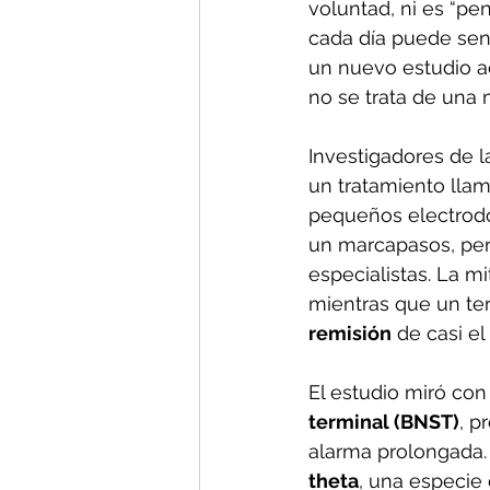
voluntad, ni es “pe
cada día puede sen
un nuevo estudio a
no se trata de una 
Investigadores de l
un tratamiento lla
pequeños electrodo
un marcapasos, pero
especialistas. La m
mientras que un ter
remisión
 de casi el
El estudio miró con
terminal (BNST)
, p
alarma prolongada. 
theta
, una especie 