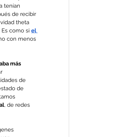
a tenían 
ués de recibir 
vidad theta 
 Es como si 
el 
 uno con menos 
aba más 
r 
lidades de 
estado de 
stamos 
al
, de redes 
genes 