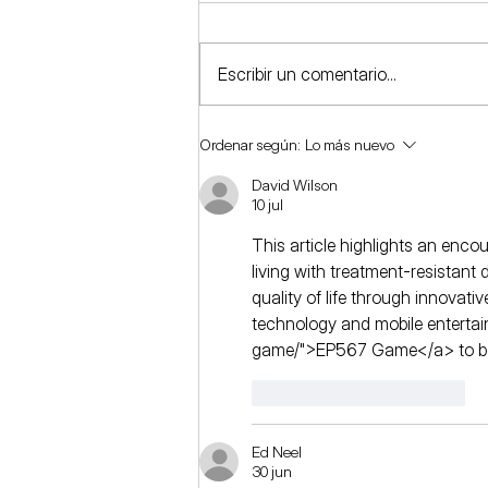
Escribir un comentario...
¿Es segura la Estimulación
Ordenar según:
Lo más nuevo
Magnética Transcraneal?
David Wilson
10 jul
This article highlights an enc
living with treatment-resistant 
quality of life through innovati
technology and mobile entertai
game/">EP567 Game</a> to be a
Me gusta
Reaccionar
Ed Neel
30 jun