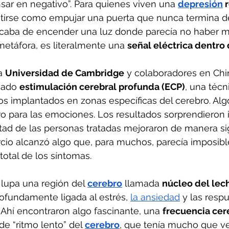
nsar en negativo”. Para quienes viven una 
depresión
 
tirse como empujar una puerta que nunca termina de 
caba de encender una luz donde parecía no haber m
metáfora, es literalmente una 
señal eléctrica dentro
a 
Universidad de Cambridge
 y colaboradores en Chi
mado 
estimulación cerebral profunda (ECP)
, una técn
s implantados en zonas específicas del cerebro. Alg
 para las emociones. Los resultados sorprendieron i
itad de las personas tratadas mejoraron de manera sign
cio alcanzó algo que, para muchos, parecía imposible
 total de los síntomas.
 lupa una región del 
cerebro
 llamada 
núcleo del lech
rofundamente ligada al estrés, 
la ansiedad
 y las resp
Ahí encontraron algo fascinante, una 
frecuencia cer
de “ritmo lento” del 
cerebro
, que tenía mucho que ve