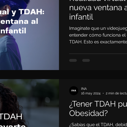
nueva ventana a
infantil
Imagínate que un videojue
entender cómo funciona el 
TDAH. Esto es exactamente
investigadores europeos al 
realidad virtual combinado
funcional (fMRI) para estudi
clínico de TDAH.
INA
16 may 2024
2 min de lect
¿Tener TDAH pue
Obesidad?
¿Sabías que el TDAH, debido