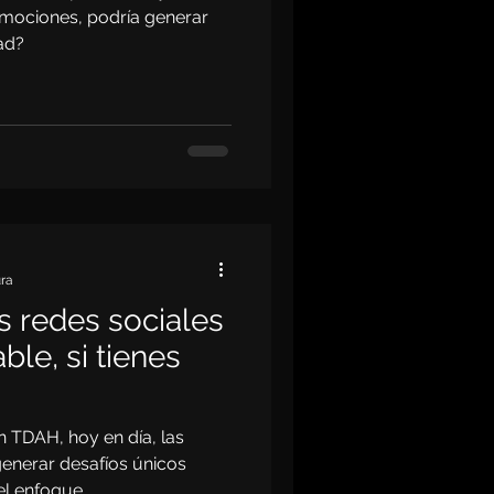
 emociones, podría generar
ad?
ura
s redes sociales
le, si tienes
n TDAH, hoy en día, las
generar desafíos únicos
el enfoque.