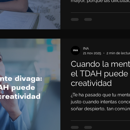
mayor, porque las dificulta
cial
impulsividad suelen conviv
influyen profundamente en 
atraviesan esta etapa. Cuan
déficit de atención e hipera
suele pensarse primero en l
concentrarse, organizarse o
INA
Sin embargo, muchos jóve
21 nov 2025
2 min de lectu
Cuando la ment
el TDAH puede 
creatividad
¿Te ha pasado que tu mente
justo cuando intentas conc
soñar despierto, tan común
Trastorno por Déficit de At
(TDAH), podría esconder un
una mayor capacidad creat