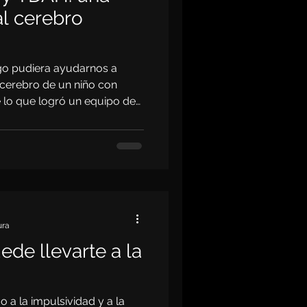
l cerebro
go pudiera ayudarnos a
cerebro de un niño con
 lo que logró un equipo de
utilizar un entorno de
 con resonancia magnética
ar a niños con diagnóstico
ura
de llevarte a la
 a la impulsividad y a la