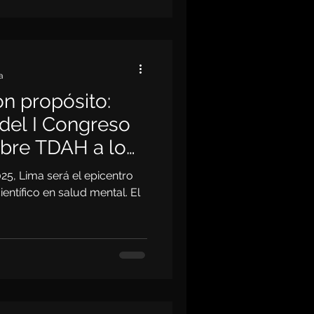
a
n propósito:
del I Congreso
obre TDAH a lo
025, Lima será el epicentro
ientífico en salud mental. El