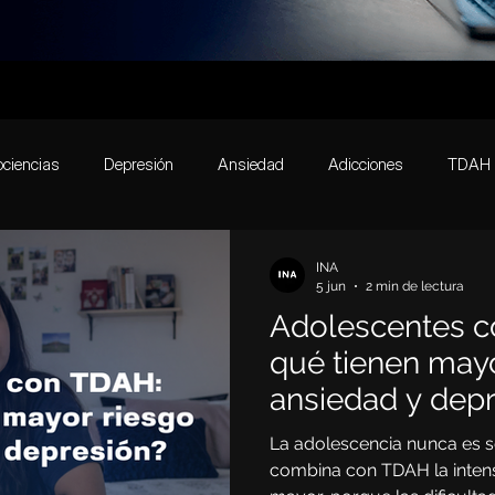
ciencias
Depresión
Ansiedad
Adicciones
TDAH
Actividades
Transtornos de conducta alimenticia
Emocione
INA
5 jun
2 min de lectura
Adolescentes c
rastorno de Conducta
Desempeño Académico
Cerebro
qué tienen mayo
ansiedad y dep
Bipolaridad
Mente
Relaciones laborales
EMT
La adolescencia nunca es s
combina con TDAH la inten