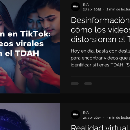
INA
28 abr 2025
2 min de lectu
Desinformación 
cómo los videos
distorsionan el
Hoy en día, basta con desl
para encontrar videos que
identificar si tienes TDAH. "Si
cambias de tema al hablar" o
que empiezas", entonces, po
clips virales. Pero ¿qué tan
INA
24 abr 2025
3 min de lectu
Realidad virtua