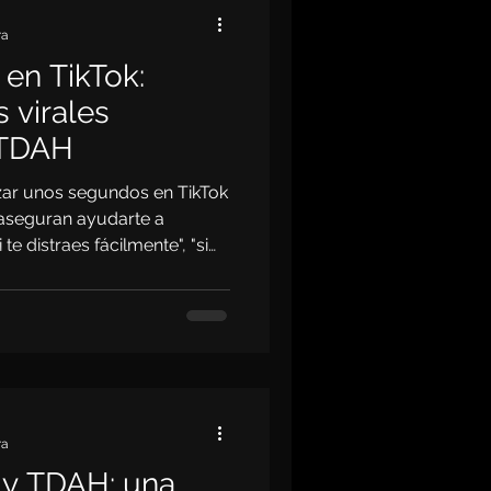
ra
en TikTok:
 virales
 TDAH
izar unos segundos en TikTok
 aseguran ayudarte a
 te distraes fácilmente", "si
 "si te cuesta terminar lo
drías tenerlo... según esos
 cierta es esa información?
ra
l y TDAH: una