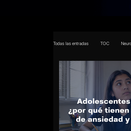
Todas las entradas
TOC
Neuro
Adolescencia
Desarrollo
Covid-19
Personalidad
T
Navidad
Cambios de Ánimo