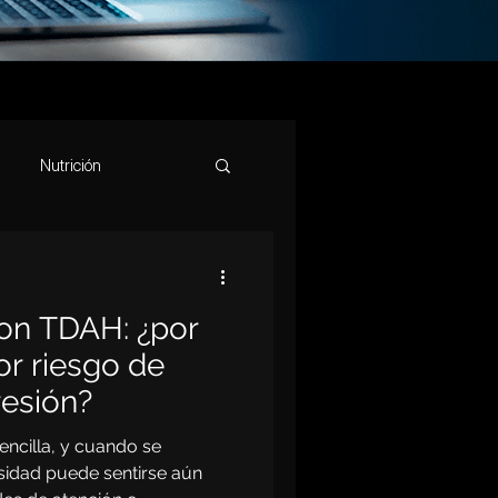
Nutrición
s
Salud Mental
on TDAH: ¿por
Estrés
Memoria
r riesgo de
resión?
Parkinson
Sueño
encilla, y cuando se
sidad puede sentirse aún