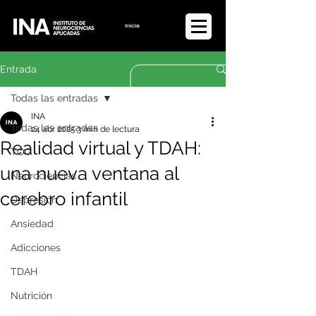
Iniciar sesión
Entrada
Todas las entradas
INA
Todas las entradas
24 abr 2025
3 min de lectura
Realidad virtual y TDAH:
TOC
una nueva ventana al
Neurociencias
cerebro infantil
Depresión
Ansiedad
Adicciones
TDAH
Nutrición