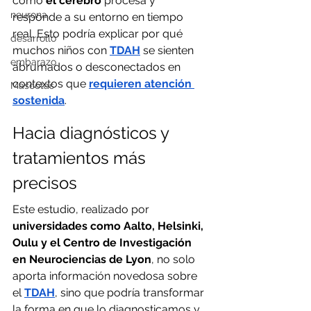
cómo 
el cerebro
 procesa y 
neurona
responde a su entorno en tiempo 
real. Esto podría explicar por qué 
desarrollo
muchos niños con 
TDAH
 se sienten 
embarazo
abrumados o desconectados en 
contextos que 
requieren atención 
Mascotas
sostenida
.
Hacia diagnósticos y 
tratamientos más 
precisos
Este estudio, realizado por 
universidades como Aalto, Helsinki, 
Oulu y el Centro de Investigación 
en Neurociencias de Lyon
, no solo 
aporta información novedosa sobre 
el 
TDAH
, sino que podría transformar 
la forma en que lo diagnosticamos y 