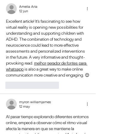
Amelia Aria
12 jun
Excellent article! It’s fascinating to see how 
virtual reality is opening new possibilities for 
understanding and supporting children with 
ADHD. The combination of technology and 
neuroscience could lead to more effective 
assessments and personalized interventions 
in the future. A very informative and thought-
provoking read. 
melhor gerador de fontes para 
whatsapp
 is also a great way to make online 
communication more creative and engaging. 😊
Me gusta
Reaccionar
myron williamjames
12 may
Al pasar tiempo explorando diferentes entornos 
online, empecé a observar cómo el ritmo visual 
afecta la manera en que se mantiene la 