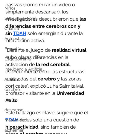
pasivas (como mirar un video o 
Niños
simplemente descansar), los 
SPECT Cerebral
investigadores descubrieron que 
las 
diferencias entre cerebros con y 
Crianza
sin
TDAH
 solo emergían durante la 
Autoestima
interacción activa.
Empatía
“Durante el juego de
 realidad virtual
, 
hubo claras diferencias en la 
Esquizofrenia
activación de
 la red cerebral
, 
Inteligencia Artificial
especialmente entre las estructuras 
profundas del 
cerebro
 y las zonas 
Autismo
corticales”, explicó Juha Salmitaival, 
cerebro
profesor visitante en la 
Universidad 
sueño
Aalto
.
descanso
Este hallazgo es clave: sugiere que el 
TDAH
 no es solo una cuestión de 
maternidad
hiperactividad
, sino también de 
alzheimer