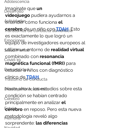
Adolescencia
Imagínate que 
un 
Desarrollo
videojuego
 pudiera ayudarnos a 
Actividades
entender cómo funciona 
el 
cerebro
 de un niño con 
TDAH
. Esto 
Transtornos de conducta alimenticia
es exactamente lo que logró un 
Emociones
equipo de investigadores europeos al 
utilizar un entorno de 
realidad virtual 
Salud Mental
combinado con
 resonancia 
Covid-19
magnética funcional (fMRI)
 para 
Personalidad
estudiar a niños con diagnóstico 
clínico de 
TDAH
.
Trastorno de Conducta
Hasta ahora, los estudios sobre esta 
Desempeño Académico
condición se habían centrado 
Cerebro
principalmente en analizar 
el 
Estrés
cerebro
 en reposo. Pero esta nueva 
metodología reveló algo 
Memoria
sorprendente: 
las diferencias 
Navidad