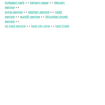
koregaon park
 ++ 
kalyani nagar
 ++ 
deccan 
service
 ++
pune service
 ++ 
pashan service
 ++ 
nigdi 
service
 ++ 
aundh service
 ++ 
bhumkar chowk 
service
 ++
sb road service
 ++ 
best city pine
 ++ 
best hotel 
pune
 ++ 
pune airport service
 ++ 
vip city pune…
Mostrar más
Me gusta
Reaccionar
Ikram 219
28 ago 2025
Construire un voyage inoubliable au Maroc 
nécessite bien plus que de simples photos 
inspirantes. Une vraie expérience implique un 
travail méthodique sur l’itinéraire, le confort et 
les activités choisies, afin de répondre aux 
attentes des voyageurs en quête 
d’authenticité. Ceux qui adoptent une vision à 
long terme de leur séjour profitent de moments 