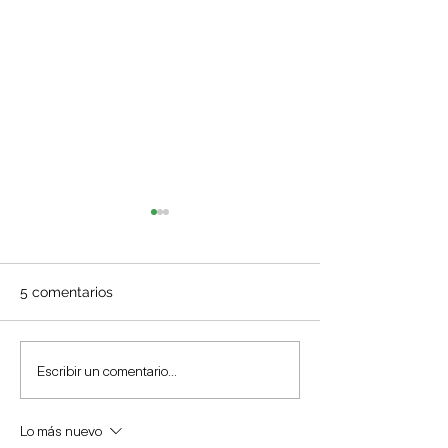
5 comentarios
Moverse antes y durante
Cuando las pant
Escribir un comentario...
el embarazo podría
roban el sueño 
favorecer el desarrollo
niños
Lo más nuevo
temprano del bebé