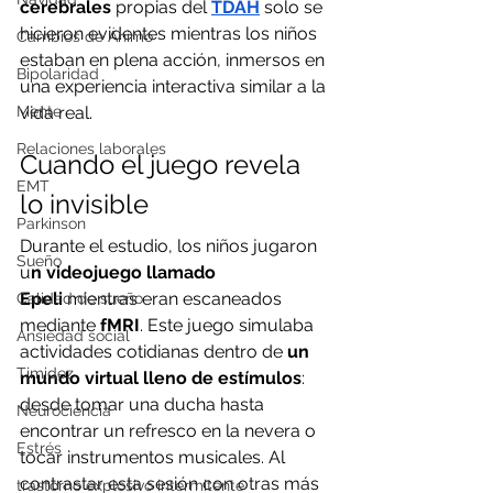
cerebrales
 propias del 
TDAH
 solo se 
hicieron evidentes mientras los niños 
Cambios de Ánimo
estaban en plena acción, inmersos en 
Bipolaridad
una experiencia interactiva similar a la 
Mente
vida real.
Relaciones laborales
Cuando el juego revela 
EMT
lo invisible
Parkinson
Durante el estudio, los niños jugaron 
Sueño
u
n videojuego llamado 
Epeli
 mientras eran escaneados 
Calidad de sueño
mediante
 fMRI
. Este juego simulaba 
Ansiedad social
actividades cotidianas dentro de 
un 
Timidez
mundo virtual lleno de estímulos
: 
desde tomar una ducha hasta 
Neurociencia
encontrar un refresco en la nevera o 
Estrés
tocar instrumentos musicales. Al 
contrastar esta sesión con otras más 
trastorno explosivo intermitente