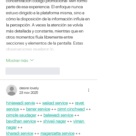
concentración 
código promocional 1win
 formó 
parte de esa experiencia. El enfoque nunca 
estuvo dirigido a la plataforma misma, sino a 
cómo la disposición de la información influía en 
la percepción. A veces la atención se volvía 
más detallada y constante, mientras que en 
otros momentos fluía libremente entre 
secciones y elementos de la pantalla. Estas 
observaciones revelaron lo…
Mostrar más
Me gusta
Reaccionar
desire lovely
23 nov 2025
hinjewadi servie
 ++ 
wakad service
 ++ 
ravet 
service
 ++ 
baner service
 ++ 
pimri cinchwad
 ++
pimple saudagar
 ++ 
balewadi service
 ++ 
bavdhan service
 ++ 
shivaji nagar
 ++ 
viman 
nagar
 ++
kharadi service
 ++ 
magarpatta service
 ++ 