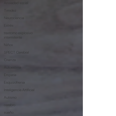
Ansiedad social
Timidez
Neurociencia
Estrés
trastorno explosivo
intermitente
Niños
SPECT Cerebral
Crianza
Autoestima
Empatía
Esquizofrenia
Inteligencia Artificial
Autismo
cerebro
sueño