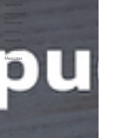
descanso
maternidad
alzheimer
neurona
desarrollo
embarazo
Mascotas