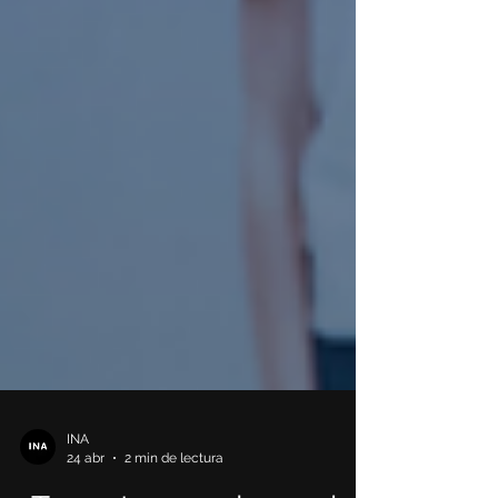
INA
24 abr
2 min de lectura