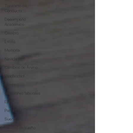
Trastorno de
Conducta
Desempeño
Académico
Cerebro
Estrés
Memoria
Navidad
Cambios de Ánimo
Bipolaridad
Mente
Relaciones laborales
EMT
Parkinson
Sueño
Calidad de sueño