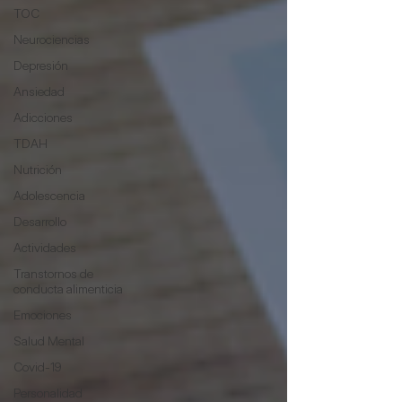
TOC
Neurociencias
Depresión
Ansiedad
Adicciones
TDAH
Nutrición
Adolescencia
Desarrollo
Actividades
Transtornos de
conducta alimenticia
Emociones
Salud Mental
Covid-19
Personalidad