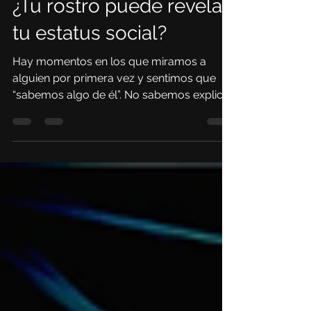
¿Tu rostro puede revelar
tu estatus social?
Hay momentos en los que miramos a
alguien por primera vez y sentimos que
“sabemos algo de él”. No sabemos explicar
por qué, pero algo la idea aparece en
segundos. Puede ser una idea sobre su
carácter, sobre su confianza o sobre su
lugar en el mundo. Un estudio de la
Universidad de Toronto encontró algo
fascinante, que las personas pueden
estimar si alguien proviene de un contexto
económico más alto o más bajo con solo
observar su rostro en reposo: sin sonrisa,
sin expresión