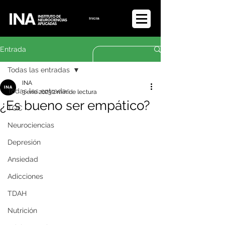
Iniciar sesión
Entrada
Todas las entradas
INA
Todas las entradas
3 ene 2023
2 min de lectura
¿Es bueno ser empático?
TOC
Neurociencias
Depresión
Ansiedad
Adicciones
TDAH
Nutrición