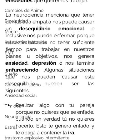
emociones
 que queremos trabajar.
Cambios de Ánimo
La neurociencia menciona que tener 
Bipolaridad
demasiada empatía nos puede causar 
un
 desequilibrio emocional 
e 
Mente
inclusive nos puede enfermar, porque 
el sentimiento de no tener suficiente 
Relaciones laborales
tiempo para trabajar en nuestros 
EMT
planes u objetivos, nos genera 
ansiedad
, 
depresión
 o nos termina
Parkinson
enfureciendo
. Algunas situaciones 
Sueño
que nos pueden causar este 
desequilibrio pueden ser las 
Calidad de sueño
siguientes: 
Ansiedad social
Realizar algo con tu pareja 
Timidez
porque no quieres que se enfade, 
Neurociencia
cuando en verdad tú no quieres 
hacerlo. Esto te genera enfado y 
Estrés
te obliga a contener la 
ira
.
trastorno explosivo intermitente