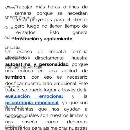
Trabajar más horas o fines de 
Niños
semana porque se necesitan 
SPECT Cerebral
cerrar proyectos para el cliente, 
pero luego no tienen tiempo de 
Crianza
revisarlos. Esto genera 
Autoestima
frustración y agotamiento
.
Empatía
Un exceso de empatía termina 
Esquizofrenia
afectando directamente nuestra 
autoestima y personalidad
 porque 
Inteligencia Artificial
nos coloca en una actitud de 
sumisión
, por eso es necesario 
Autismo
dosificar nuestro lado emocional. Este 
cerebro
trabajo se puede lograr a través de la 
evaluación emocional
 y la 
sueño
psicoterapia emocional
, ya que son 
descanso
herramientas que nos ayudan a 
conocer cuáles son nuestros límites y 
maternidad
nos enseña cómo debemos 
alzheimer
expresarlos para así mejorar nuestras 