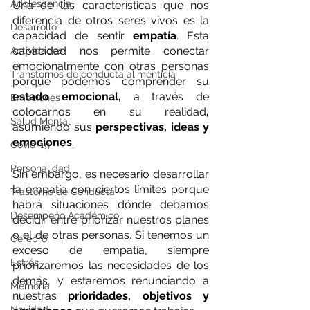
Adolescencia
Una de las características que nos 
diferencia de otros seres vivos es la 
Desarrollo
capacidad de sentir 
empatía
. Esta 
capacidad nos permite conectar 
Actividades
emocionalmente con otras personas 
Transtornos de conducta alimenticia
porque podemos comprender su 
estado emocional,
 a través de 
Emociones
colocarnos en su realidad
, 
Salud Mental
asumiendo sus 
perspectivas, ideas y 
emociones
.
Covid-19
Personalidad
Sin embargo, es necesario desarrollar 
la empatía con ciertos límites porque 
Trastorno de Conducta
habrá situaciones dónde debamos 
Desempeño Académico
decidir entre priorizar nuestros planes 
o el de otras personas. Si tenemos un 
Cerebro
exceso de empatía, siempre 
Estrés
priorizaremos las necesidades de los 
demás, y estaremos renunciando a 
Memoria
nuestras 
prioridades, objetivos y 
Navidad