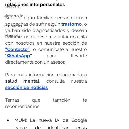
relaciones interpersonales
.
neurona
desarrollo
Si tú o algún familiar cercano tienen 
sospechas de sufrir algún 
trastorno
, o 
embarazo
ya han sido diagnosticados y desean 
Mascotas
tratarse, no dudes en solicitar una cita 
con nosotros en nuestra sección de 
“Contacto”
, o comunícate a nuestro 
“
WhatsApp
” 
para llevarte 
directamente con un asesor.
Para más información relacionada a 
salud mental
, consulta nuestra 
sección de noticias
.
Temas que también te 
recomendamos:
MUM: La nueva IA de Google 
capaz de identificar crisis 