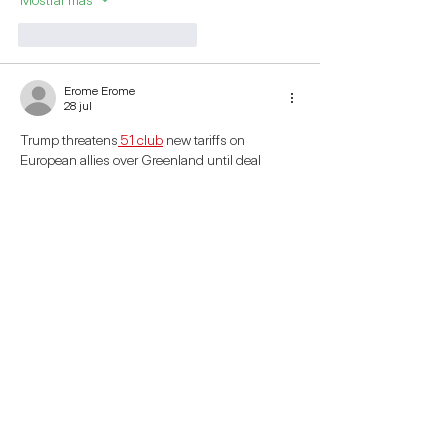
Me gusta
Reaccionar
Erome Erome
28 jul
Trump threatens
 51 club
 new tariffs on 
European allies over Greenland until deal 
reached, as thousands protest
Mostrar más
Me gusta
Reaccionar
Miller Killer
24 jul
Trump threatens 
51 game 
new tariffs on 
European allies over Greenland until deal 
reached, as thousands protest...