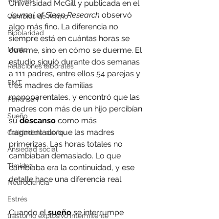
Universidad McGill y publicada en el 
Journal of Sleep Research
 observó 
Cambios de Ánimo
algo más fino. La diferencia no 
Bipolaridad
siempre está en cuántas horas se 
Mente
duerme, sino en cómo se duerme. El 
estudio siguió durante dos semanas 
Relaciones laborales
a 111 padres, entre ellos 54 parejas y 
EMT
tres madres de familias 
monoparentales, y encontró que las 
Parkinson
madres con más de un hijo percibían 
Sueño
su 
descanso
 como más 
fragmentado que las madres 
Calidad de sueño
primerizas. Las horas totales no 
Ansiedad social
cambiaban demasiado. Lo que 
Timidez
cambiaba era la continuidad, y ese 
detalle hace una diferencia real.
Neurociencia
Estrés
Cuando el 
sueño 
se interrumpe 
trastorno explosivo intermitente