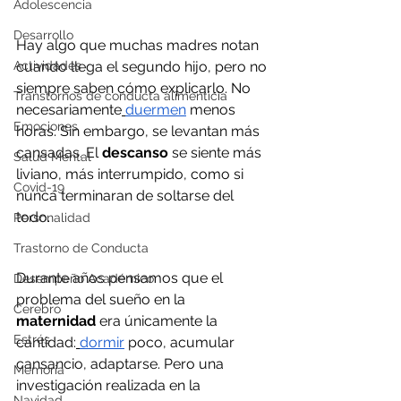
Adolescencia
Desarrollo
Hay algo que muchas madres notan 
Actividades
cuando llega el segundo hijo, pero no 
siempre saben cómo explicarlo. No 
Transtornos de conducta alimenticia
necesariamente
duermen
 menos 
Emociones
horas. Sin embargo, se levantan más 
cansadas. El 
descanso
 se siente más 
Salud Mental
liviano, más interrumpido, como si 
Covid-19
nunca terminaran de soltarse del 
todo.
Personalidad
Trastorno de Conducta
Durante años pensamos que el 
Desempeño Académico
problema del sueño en la 
Cerebro
maternidad 
era únicamente la 
Estrés
cantidad:
dormir
 poco, acumular 
cansancio, adaptarse. Pero una 
Memoria
investigación realizada en la 
Navidad