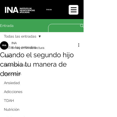
Iniciar sesión
Entrada
Todas las entradas
INA
Todas las entradas
8 may
2 min de lectura
Cuando el segundo hijo
TOC
cambia tu manera de
Neurociencias
dormir
Depresión
Ansiedad
Adicciones
TDAH
Nutrición