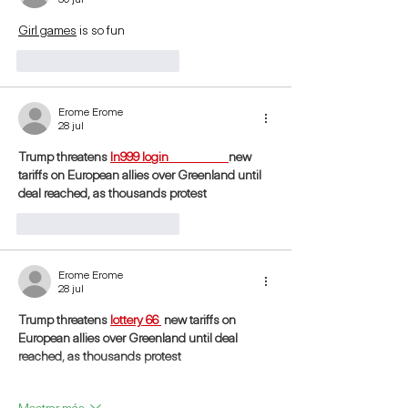
Girl games
 is so fun
Me gusta
Reaccionar
Erome Erome
28 jul
Trump threatens 
In999 login                      
new 
tariffs on European allies over Greenland until 
deal reached, as thousands protest
Me gusta
Reaccionar
Erome Erome
28 jul
Trump threatens 
lottery 66 
 new tariffs on 
European allies over Greenland until deal 
reached, as thousands protest
Mostrar más