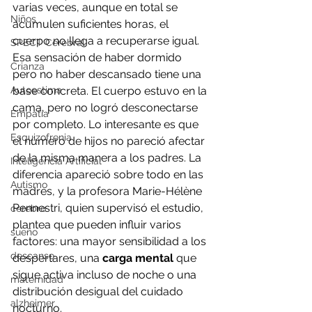
varias veces, aunque en total se 
Niños
acumulen suficientes horas, el 
cuerpo no llega a recuperarse igual. 
SPECT Cerebral
Esa sensación de haber dormido 
Crianza
pero no haber descansado tiene una 
Autoestima
base concreta. El cuerpo estuvo en la 
cama, pero no logró desconectarse 
Empatía
por completo. Lo interesante es que 
Esquizofrenia
el número de hijos no pareció afectar 
de la misma manera a los padres. La 
Inteligencia Artificial
diferencia apareció sobre todo en las 
Autismo
madres, y la profesora Marie-Hélène 
Pennestri, quien supervisó el estudio, 
cerebro
plantea que pueden influir varios 
sueño
factores: una mayor sensibilidad a los 
descanso
despertares, una
 carga mental
 que 
sigue activa incluso de noche o una 
maternidad
distribución desigual del cuidado 
alzheimer
nocturno.