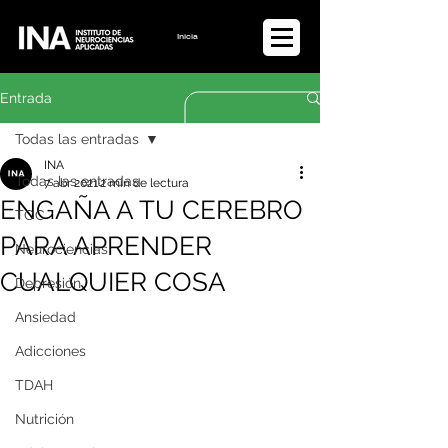
Iniciar sesión
Entrada
Todas las entradas
INA
Todas las entradas
7 abr 2021
2 min de lectura
ENGAÑA A TU CEREBRO
TOC
PARA APRENDER
Neurociencias
CUALQUIER COSA
Depresión
Ansiedad
Adicciones
TDAH
Nutrición