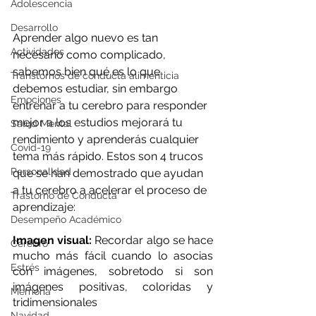
Adolescencia
Desarrollo
Aprender algo nuevo es tan 
Actividades
necesario como complicado, 
sabemos bien qué es lo que 
Transtornos de conducta alimenticia
debemos estudiar, sin embargo 
Emociones
entrenar a tu cerebro para responder 
mejor a los estudios mejorará tu 
Salud Mental
rendimiento y aprenderás cualquier 
Covid-19
tema más rápido. Estos son 4 trucos 
Personalidad
que se han demostrado que ayudan 
a tu cerebro a acelerar el proceso de 
Trastorno de Conducta
aprendizaje:
Desempeño Académico
Imagen visual: 
Recordar algo se hace 
Cerebro
mucho más fácil cuando lo asocias 
Estrés
con imágenes, sobretodo si son 
imágenes positivas, coloridas y 
Memoria
tridimensionales
Navidad