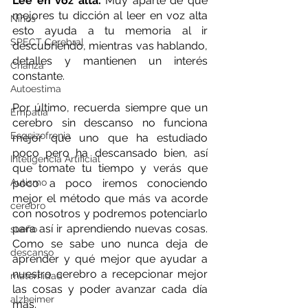
Lee en voz alta: 
Muy aparte de que 
mejores tu dicción al leer en voz alta 
Niños
esto ayuda a tu memoria al ir 
SPECT Cerebral
descubriendo, mientras vas hablando, 
detalles y mantienen un interés 
Crianza
constante.
Autoestima
Por último, recuerda siempre que un 
Empatía
cerebro sin descanso no funciona 
Esquizofrenia
mejor que uno que ha estudiado 
poco pero ha descansado bien, así 
Inteligencia Artificial
que tomate tu tiempo y verás que 
Autismo
poco a poco iremos conociendo 
mejor el método que más va acorde 
cerebro
con nosotros y podremos potenciarlo 
para así ir aprendiendo nuevas cosas. 
sueño
Como se sabe uno nunca deja de 
descanso
aprender y qué mejor que ayudar a 
nuestro cerebro a recepcionar mejor 
maternidad
las cosas y poder avanzar cada día 
alzheimer
más. 