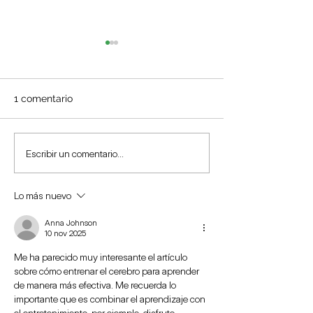
1 comentario
La compasión como
¿Por qué el cer
Escribir un comentario...
parte de la estrategia de
mantiene alerta
supervivencia humana
los payasos?
Lo más nuevo
Anna Johnson
10 nov 2025
Me ha parecido muy interesante el artículo 
sobre cómo entrenar el cerebro para aprender 
de manera más efectiva. Me recuerda lo 
importante que es combinar el aprendizaje con 
el entretenimiento, por ejemplo, disfruto 