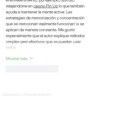
relajándome en 
casino Pin Up
 lo que también 
ayuda a mantener la mente activa. Las 
estrategias de memorización y concentración 
que se mencionan realmente funcionan si se 
aplican de manera constante. Me gustó 
especialmente que el autor explique métodos 
simples pero efectivos que se pueden usar 
todos…
Mostrar más
Me gusta
Reaccionar
Trastornos
Atención y Concentración
Estado de ánimo
Ansiedad
Memoria
Psicosis