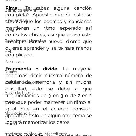
Rima: 
¿Te sabes alguna canción 
Cambios de Ánimo
completa? Apuesto que sí, esto se 
Bipolaridad
debe a que los poemas y canciones 
mantienen un ritmo esperado así 
Mente
como los chistes, así que aplica esto 
Relaciones laborales
en algún tema o nuevo idioma que 
quieras aprender y se te hará menos 
EMT
complicado.
Parkinson
Fragmenta o divide: 
La mayoría 
Sueño
podemos decir nuestro número de 
celular de memoria y sin mucha 
Calidad de sueño
dificultad, esto se debe a que 
Ansiedad social
fragmentamos de 3 en 3 o de 2 en 2 
para que poder mantener un ritmo al 
Timidez
igual que en el anterior consejo, 
Neurociencia
aplicando esto en algún otro tema se 
logrará memorizar los datos.
Estrés
trastorno explosivo intermitente