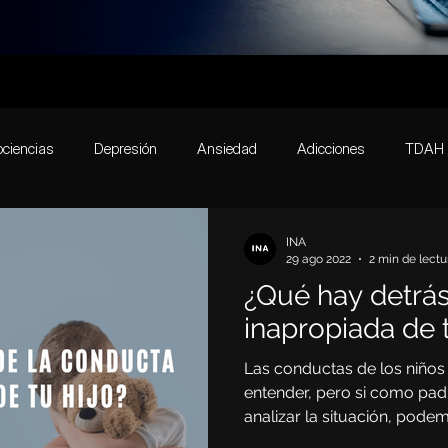
ciencias
Depresión
Ansiedad
Adicciones
TDAH
Actividades
Transtornos de conducta alimenticia
Emocione
INA
29 ago 2022
2 min de lectu
¿Qué hay detrás
rastorno de Conducta
Desempeño Académico
Cerebro
inapropiada de t
Las conductas de los niños s
Bipolaridad
Mente
Relaciones laborales
EMT
entender, pero si como pa
analizar la situación, podem