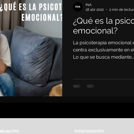
INA
18 abr 2022
2 min de lectu
¿Qué es la psic
emocional?
La psicoterapia emocional e
centra exclusivamente en el
Lo que se busca mediante..
aluación
Intervención