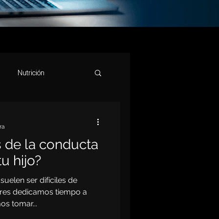
Nutrición
s
Salud Mental
ra
 de la conducta
Estrés
Memoria
u hijo?
uelen ser difíciles de
Parkinson
Sueño
dres dedicamos tiempo a
os tomar...