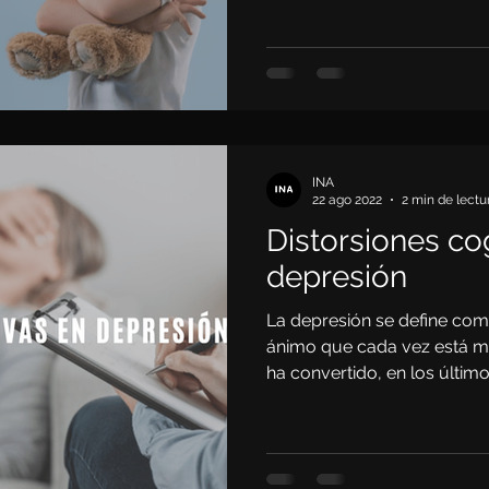
cial
INA
22 ago 2022
2 min de lectu
Distorsiones co
depresión
La depresión se define com
ánimo que cada vez está má
ha convertido, en los últimos