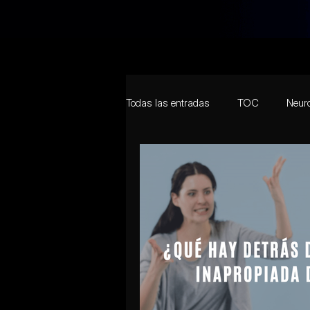
Todas las entradas
TOC
Neuro
Adolescencia
Desarrollo
Covid-19
Personalidad
T
Navidad
Cambios de Ánimo