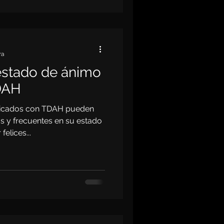
ra
estado de ánimo
DAH
sticados con TDAH pueden
 y frecuentes en su estado
elices...