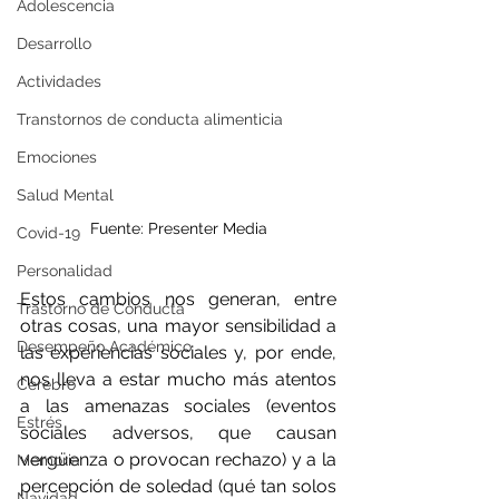
Adolescencia
Desarrollo
Actividades
Transtornos de conducta alimenticia
Emociones
Salud Mental
Fuente: Presenter Media
Covid-19
Personalidad
Estos cambios nos generan, entre 
Trastorno de Conducta
otras cosas, una mayor sensibilidad a 
Desempeño Académico
las experiencias sociales y, por ende, 
nos lleva a estar mucho más atentos 
Cerebro
a las amenazas sociales (eventos 
Estrés
sociales adversos, que causan 
vergüenza o provocan rechazo) y a la 
Memoria
percepción de soledad (qué tan solos 
Navidad