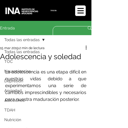
Iniciar sesión
Entrada
Todas las entradas
15 mar 2019
2 min de lectura
Todas las entradas
Adolescencia y soledad
TOC
Neurociencias
La adolescencia es una etapa difícil en 
nuestras vidas debido a que 
Depresión
experimentamos una serie de 
Ansiedad
cambios imprescindibles y necesarios 
para nuestra maduración posterior.
Adicciones
TDAH
Nutrición