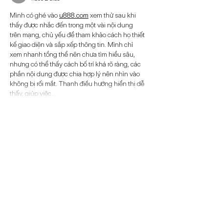
Mình có ghé vào 
u888.com
 xem thử sau khi 
thấy được nhắc đến trong một vài nội dung 
trên mạng, chủ yếu để tham khảo cách họ thiết 
kế giao diện và sắp xếp thông tin. Mình chỉ 
xem nhanh tổng thể nên chưa tìm hiểu sâu, 
nhưng có thể thấy cách bố trí khá rõ ràng, các 
phần nội dung được chia hợp lý nên nhìn vào 
không bị rối mắt. Thanh điều hướng hiển thị dễ 
thấy, giúp việc…
Mostrar más
Me gusta
Reaccionar
winni win
hace 2 días
Trong quá trình mình trải nghiệm nhiều phiên 
truy cập, nền tảng 
789win
 mang lại cảm giác 
giao diện được thiết kế khá rõ ràng với cách 
phân tách giữa các khu vực trò chơi như poker, 
casino và thể thao. Việc tổ chức theo từng 