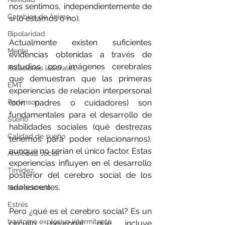
nos sentimos, independientemente de 
Cambios de Ánimo
si lo estamos o no).
Bipolaridad
Actualmente existen suficientes 
Mente
evidencias obtenidas a través de 
estudios con imágenes cerebrales 
Relaciones laborales
que demuestran que las primeras 
EMT
experiencias de relación interpersonal 
Parkinson
(con padres o cuidadores) son 
fundamentales para el desarrollo de 
Sueño
habilidades sociales (qué destrezas 
Calidad de sueño
tenemos para poder relacionarnos), 
aunque no serían el único factor. Estas 
Ansiedad social
experiencias influyen en el desarrollo 
Timidez
posterior del cerebro social de los 
adolescentes.
Neurociencia
Estrés
Pero ¿qué es el cerebro social? Es un 
trastorno explosivo intermitente
circuito neuronal que incluye 