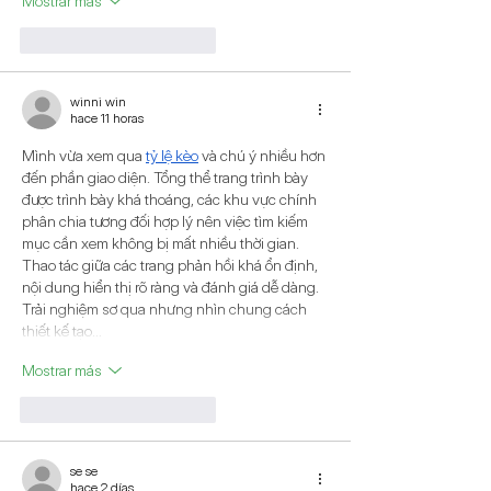
Mostrar más
Me gusta
Reaccionar
winni win
hace 11 horas
Mình vừa xem qua 
tỷ lệ kèo
 và chú ý nhiều hơn 
đến phần giao diện. Tổng thể trang trình bày 
được trình bày khá thoáng, các khu vực chính 
phân chia tương đối hợp lý nên việc tìm kiếm 
mục cần xem không bị mất nhiều thời gian. 
Thao tác giữa các trang phản hồi khá ổn định, 
nội dung hiển thị rõ ràng và đánh giá dễ dàng. 
Trải nghiệm sơ qua nhưng nhìn chung cách 
thiết kế tạo…
Mostrar más
Me gusta
Reaccionar
se se
hace 2 días