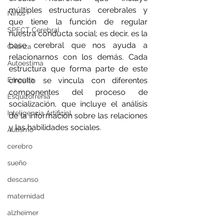
múltiples estructuras cerebrales y 
Niños
que tiene la función de regular 
SPECT Cerebral
nuestra conducta social; es decir, es la 
base cerebral que nos ayuda a 
Crianza
relacionarnos con los demás. Cada 
Autoestima
estructura que forma parte de este 
Empatía
circuito se vincula con diferentes 
componentes del proceso de 
Esquizofrenia
socialización, que incluye el análisis 
Inteligencia Artificial
de la información sobre las relaciones 
y las habilidades sociales.
Autismo
cerebro
sueño
descanso
maternidad
alzheimer