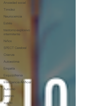
Ansiedad social
Timidez
Neurociencia
Estrés
trastorno explosivo
intermitente
Niños
SPECT Cerebral
Crianza
Autoestima
Empatía
Esquizofrenia
Inteligencia Artificial
Autismo
cerebro
sueño