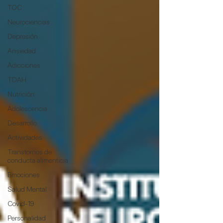
TOC
Neurociencias
Depresión
Ansiedad
Adicciones
TDAH
Nutrición
Adolescencia
Desarrollo
Actividades
Transtornos de
conducta alimenticia
Emociones
Salud Mental
Covid-19
Personalidad