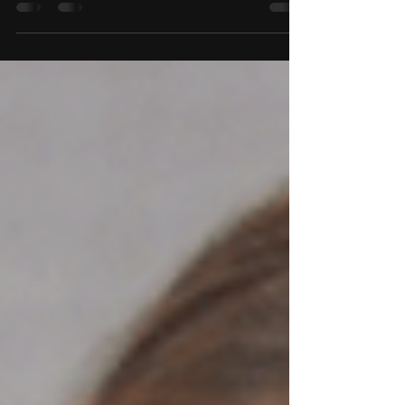
absorber una gran cantidad de
información en plazos relativamente cortos
comparado al de los adultos.