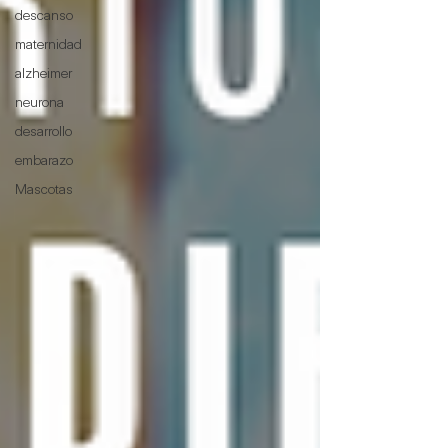
descanso
maternidad
alzheimer
neurona
desarrollo
embarazo
Mascotas