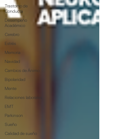
Trastorno de
Conducta
Desempeño
Académico
Cerebro
Estrés
Memoria
Navidad
Cambios de Ánimo
Bipolaridad
Mente
Relaciones laborales
EMT
Parkinson
Sueño
Calidad de sueño