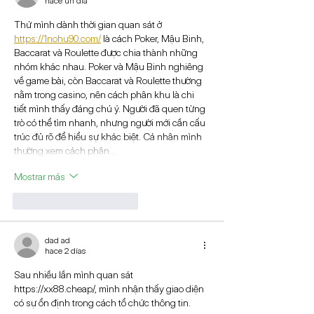
hace un día
Thứ mình dành thời gian quan sát ở 
https://1nohu90.com/
 là cách Poker, Mậu Binh, 
Baccarat và Roulette được chia thành những 
nhóm khác nhau. Poker và Mậu Binh nghiêng 
về game bài, còn Baccarat và Roulette thường 
nằm trong casino, nên cách phân khu là chi 
tiết mình thấy đáng chú ý. Người đã quen từng 
trò có thể tìm nhanh, nhưng người mới cần cấu 
trúc đủ rõ để hiểu sự khác biệt. Cá nhân mình 
thường xem cách phân…
Mostrar más
Me gusta
Reaccionar
dad ad
hace 2 días
Sau nhiều lần mình quan sát 
https://xx88.cheap/
, mình nhận thấy giao diện 
có sự ổn định trong cách tổ chức thông tin. 