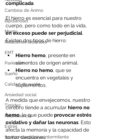
complicada
Cambios de Ánimo
El hierro es esencial para nuestro 
Bipolaridad
cuerpo, pero como todo en la vida, 
Mente
en exceso puede ser perjudicial
. 
Existen dos tipos de hierro:
Relaciones laborales
EMT
Hierro hemo
, presente en 
alimentos de origen animal.
Parkinson
Hierro no hemo
, que se 
Sueño
encuentra en vegetales y 
Calidad de sueño
suplementos.
Ansiedad social
A medida que envejecemos, nuestro 
Timidez
cerebro tiende a acumular 
hierro no 
hemo
, lo que puede 
provocar estrés 
Neurociencia
oxidativo y dañar las neuronas
. Esto 
Estrés
afecta la memoria y la capacidad de 
trastorno explosivo intermitente
tomar decisiones.