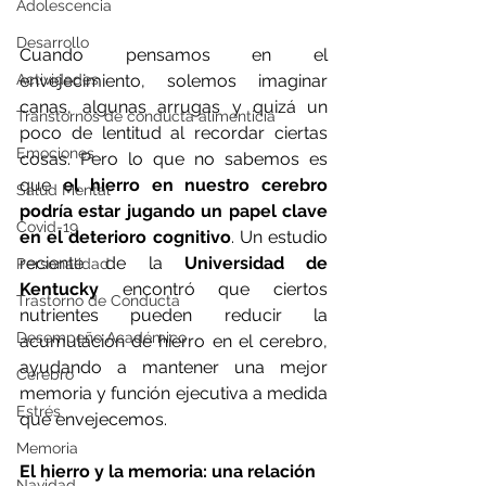
Adolescencia
Desarrollo
Cuando pensamos en el 
Actividades
envejecimiento, solemos imaginar 
canas, algunas arrugas y quizá un 
Transtornos de conducta alimenticia
poco de lentitud al recordar ciertas 
Emociones
cosas. Pero lo que no sabemos es 
que 
el hierro en nuestro cerebro 
Salud Mental
podría estar jugando un papel clave 
Covid-19
en el deterioro cognitivo
. Un estudio 
reciente de la 
Universidad de 
Personalidad
Kentucky
 encontró que ciertos 
Trastorno de Conducta
nutrientes pueden reducir la 
Desempeño Académico
acumulación de hierro en el cerebro, 
ayudando a mantener una mejor 
Cerebro
memoria y función ejecutiva a medida 
Estrés
que envejecemos.
Memoria
El hierro y la memoria: una relación 
Navidad