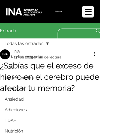
Iniciar sesión
Entrada
Todas las entradas
INA
Todas las entradas
27 feb 2025
2 min de lectura
¿Sabías que el exceso de
TOC
hierro en el cerebro puede
Neurociencias
afectar tu memoria?
Depresión
Ansiedad
Adicciones
TDAH
Nutrición