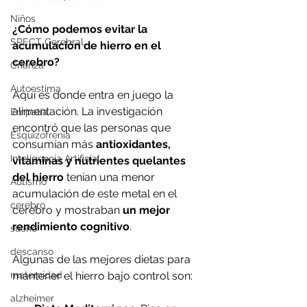
Niños
¿Cómo podemos evitar la 
SPECT Cerebral
acumulación de hierro en el 
cerebro?
Crianza
Autoestima
Aquí es donde entra en juego la 
alimentación. La investigación 
Empatía
encontró que las personas que 
Esquizofrenia
consumían más 
antioxidantes, 
Inteligencia Artificial
vitaminas y nutrientes quelantes 
del hierro
 tenían una menor 
Autismo
acumulación de este metal en el 
cerebro
cerebro y mostraban 
un mejor 
rendimiento cognitivo
.
sueño
descanso
Algunas de las mejores dietas para 
maternidad
mantener el hierro bajo control son:
alzheimer