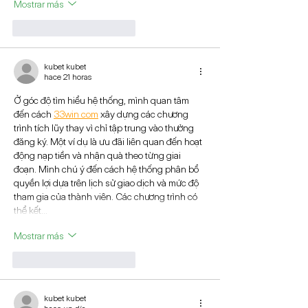
Mostrar más
Me gusta
Reaccionar
kubet kubet
hace 21 horas
Ở góc độ tìm hiểu hệ thống, mình quan tâm 
đến cách 
33win com
 xây dựng các chương 
trình tích lũy thay vì chỉ tập trung vào thưởng 
đăng ký. Một ví dụ là ưu đãi liên quan đến hoạt 
động nạp tiền và nhận quà theo từng giai 
đoạn. Mình chú ý đến cách hệ thống phân bổ 
quyền lợi dựa trên lịch sử giao dịch và mức độ 
tham gia của thành viên. Các chương trình có 
thể kết…
Mostrar más
Me gusta
Reaccionar
kubet kubet