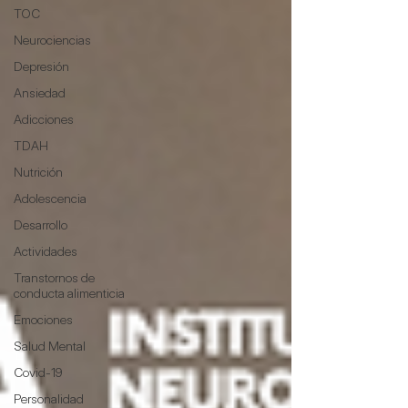
TOC
Neurociencias
Depresión
Ansiedad
Adicciones
TDAH
Nutrición
Adolescencia
Desarrollo
Actividades
Transtornos de
conducta alimenticia
Emociones
Salud Mental
Covid-19
Personalidad