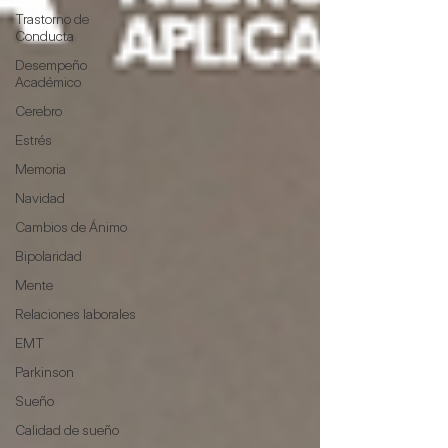
Trastorno de
Conducta
Desempeño
Académico
Cerebro
Estrés
Memoria
Navidad
Cambios de Ánimo
Bipolaridad
Mente
Relaciones laborales
EMT
Parkinson
Sueño
Calidad de sueño