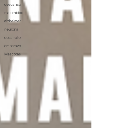
descanso
maternidad
alzheimer
neurona
desarrollo
embarazo
Mascotas