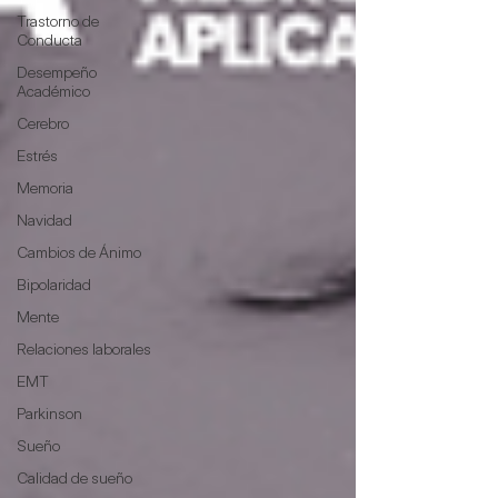
Trastorno de
Conducta
Desempeño
Académico
Cerebro
Estrés
Memoria
Navidad
Cambios de Ánimo
Bipolaridad
Mente
Relaciones laborales
EMT
Parkinson
Sueño
Calidad de sueño