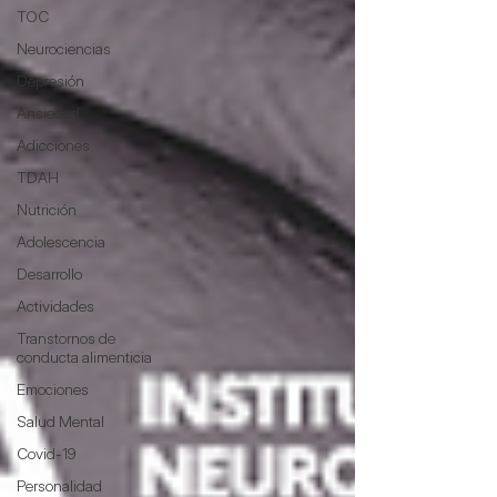
TOC
Neurociencias
Depresión
Ansiedad
Adicciones
TDAH
Nutrición
Adolescencia
Desarrollo
Actividades
Transtornos de
conducta alimenticia
Emociones
Salud Mental
Covid-19
Personalidad