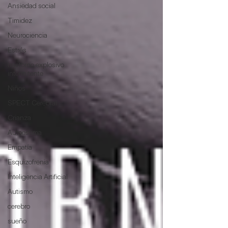
Ansiedad social
Timidez
Neurociencia
Estrés
trastorno explosivo
intermitente
Niños
SPECT Cerebral
Crianza
Autoestima
Empatía
Esquizofrenia
Inteligencia Artificial
Autismo
cerebro
sueño