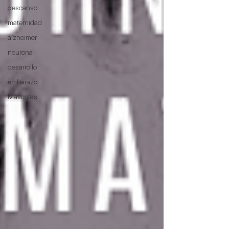
descanso
maternidad
alzheimer
neurona
desarrollo
embarazo
Mascotas