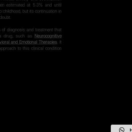
en estimated at 5.3% and until
o childhood, but its continuation in
doubt.
of diagnosis and treatment that
f a drug, such as
Neurocognitive
ioral and Emotional Therapies
. It
proach to this clinical condition
H