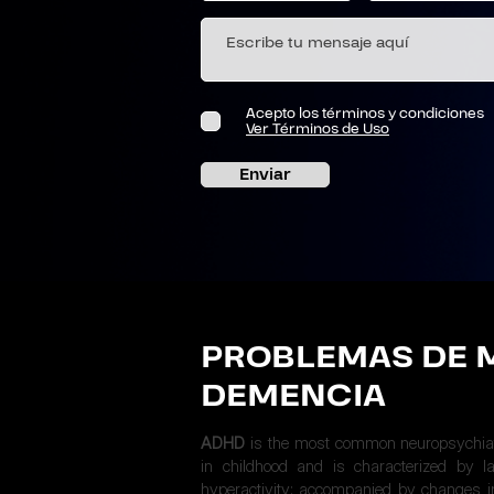
Acepto los términos y condiciones
Ver Términos de Uso
Enviar
PROBLEMAS DE 
DEMENCIA
ADHD
is the most common neuropsychiat
in childhood and is characterized by la
hyperactivity; accompanied by changes in