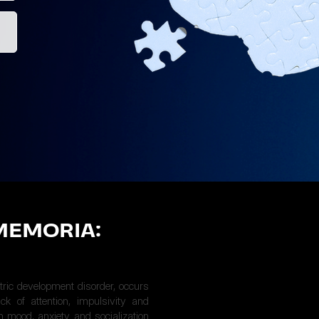
MEMORIA:
ric development disorder, occurs
ck of attention, impulsivity and
 mood, anxiety and socialization