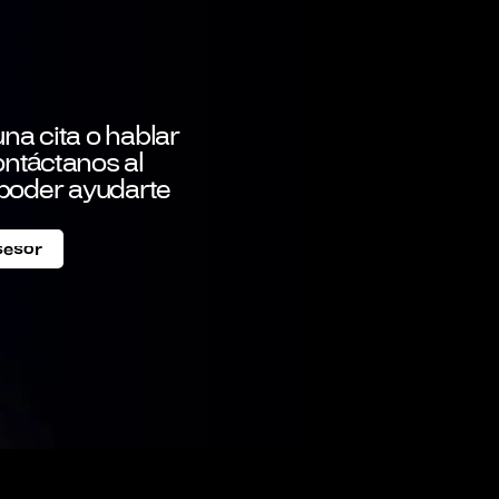
na cita o hablar
ontáctanos al
poder ayudarte
sesor