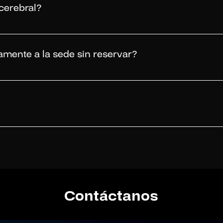
cerebral?
ECT Cerebral, el paciente debe comenzar con una consulta médica c
el médico decidirá si se necesitan más, pruebas o evaluaciones esp
mente a la sede sin reservar?
y es necesario reservar una cita días previos a su evaluación. Si
ental comunícate a nuestro WhatsApp, escríbenos al 960 708 483; 
r una cita previa para su atención. Si deseas sacar una cita con 
sApp, escríbenos al 960 708 483; de lunes a viernes de 8:00 a.m
as y evaluaciones. Calle Atahualpa 336 – Miraflores Calle Los Anta
ámenes de imágenes. Av. San Borja Sur 247 - San Borja
Contáctanos