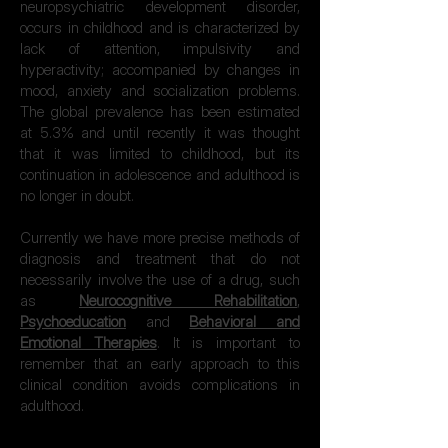
neuropsychiatric development disorder,
occurs in childhood and is characterized by
lack of attention, impulsivity and
hyperactivity; accompanied by changes in
mood, anxiety and socialization problems.
The global prevalence has been estimated
at 5.3% and until recently it was thought
that it was limited to childhood, but its
continuation in adolescence and adulthood is
no longer in doubt.
Currently we have more precise methods of
diagnosis and treatment that do not
necessarily involve the use of a drug, such
as
Neurocognitive Rehabilitation
,
Psychoeducation
and
Behavioral and
Emotional Therapies
. It is important to
remember that an early approach to this
clinical condition avoids complications in
adulthood.