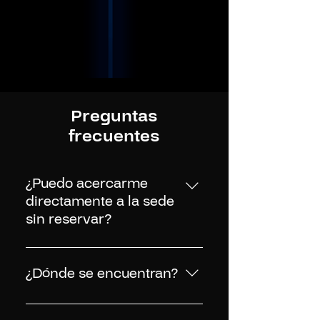
Preguntas
frecuentes
¿Puedo acercarme
directamente a la sede
sin reservar?
No, contamos con cupos limitados
y es necesario reservar una cita
¿Dónde se encuentran?
días previos a su evaluación. Si
deseas sacar una cita con nuestros
Recordar que es necesario reservar
especialistas en salud mental