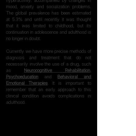
hyperactivity; accompanied by changes in
mood, anxiety and socialization problems.
The global prevalence has been estimated
at 5.3% and until recently it was thought
that it was limited to childhood, but its
continuation in adolescence and adulthood is
no longer in doubt.
Currently we have more precise methods of
diagnosis and treatment that do not
necessarily involve the use of a drug, such
as
Neurocognitive Rehabilitation
,
Psychoeducation
and
Behavioral and
Emotional Therapies
. It is important to
remember that an early approach to this
clinical condition avoids complications in
adulthood.