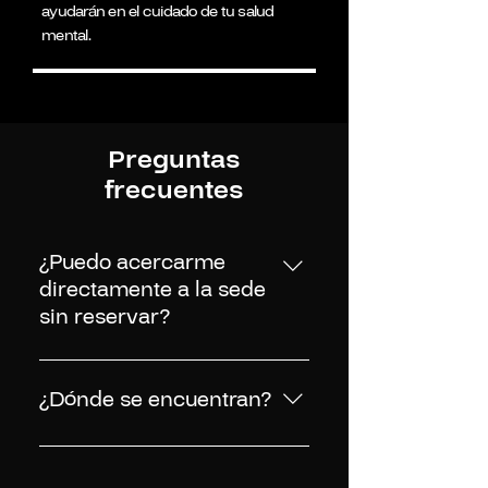
ayudarán en el cuidado de tu salud
mental.
Preguntas
frecuentes
¿Puedo acercarme
directamente a la sede
sin reservar?
No, contamos con cupos limitados
y es necesario reservar una cita
¿Dónde se encuentran?
días previos a su evaluación. Si
deseas sacar una cita con nuestros
Recordar que es necesario reservar
especialistas en salud mental
una cita previa para su atención. Si