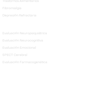
Trastornos Alimentarios
Fibromialgia
Depresión Refractaria
Evaluación
Evaluación Neuropsiquiátrica
Evaluación Neurocognitiva
Evaluación Emocional
SPECT Cerebral
Evaluación Farmacogenética
Intervención
Psicoterapia
Psicoeducación
Orientación a padres y maestros
Rehabilitación
Cognitiva