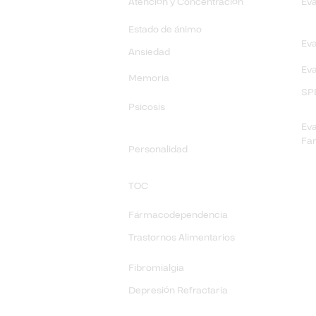
Atención y Concentración
Eva
Estado de ánimo
Eva
Ansiedad
Eva
Memoria
SP
Psicosis
Eva
Fa
Personalidad
TOC
​Fármacodependencia
Trastornos Alimentarios
Fibromialgia
Depresión Refractaria