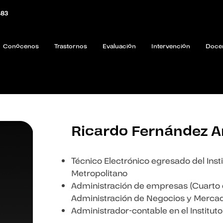
483
Conócenos
Trastornos
Evaluación
Intervención
Doce
Ricardo Fernández A
Técnico Electrónico egresado del Inst
Metropolitano
Administración de empresas (Cuarto ci
Administración de Negocios y Merca
Administrador-contable en el Institu