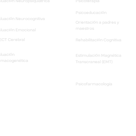
luación Neuropsiquiátrica
Psicoterapia
Psicoeducación
luación Neurocognitiva
Orientación a padres y
maestros
luación Emocional
ECT Cerebral
Rehabilitación
Cognitiva
luación
Estimulación Magnética
rmacogenética
Transcraneal (EMT)
Psicofarmacología