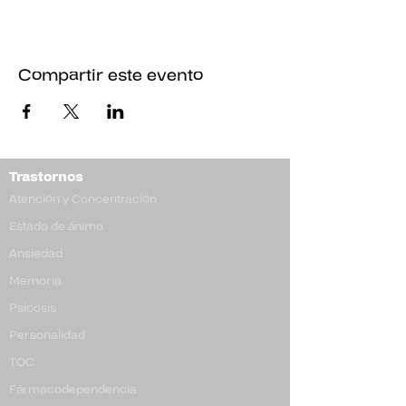
Compartir este evento
Trastornos
Atención y Concentración
Estado de ánimo
Ansiedad
Memoria
Psicosis
Personalidad
TOC
​Fármacodependencia