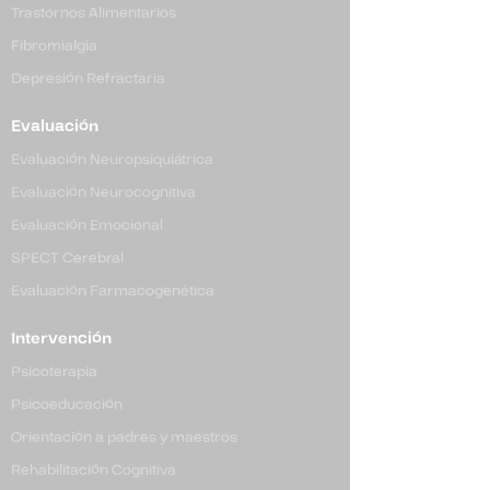
Trastornos Alimentarios
Fibromialgia
Depresión Refractaria
Evaluación
Evaluación Neuropsiquiátrica
Evaluación Neurocognitiva
Evaluación Emocional
SPECT Cerebral
Evaluación Farmacogenética
Intervención
Psicoterapia
Psicoeducación
Orientación a padres y maestros
Rehabilitación
Cognitiva