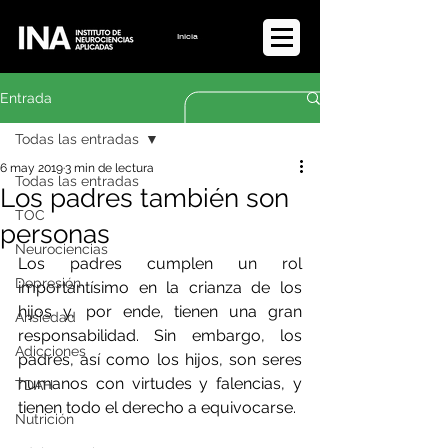
Iniciar sesión
Entrada
Todas las entradas
6 may 2019
3 min de lectura
Todas las entradas
Los padres también son
TOC
personas
Neurociencias
Los padres cumplen un rol 
Depresión
importantísimo en la crianza de los 
hijos y, por ende, tienen una gran 
Ansiedad
responsabilidad. Sin embargo, los 
Adicciones
padres, así como los hijos, son seres 
humanos con virtudes y falencias, y 
TDAH
tienen todo el derecho a equivocarse. 
Nutrición