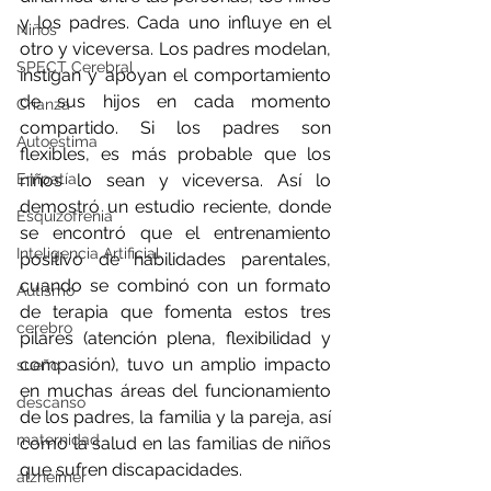
y los padres. Cada uno influye en el 
Niños
otro y viceversa. Los padres modelan, 
SPECT Cerebral
instigan y apoyan el comportamiento 
de sus hijos en cada momento 
Crianza
compartido. Si los padres son 
Autoestima
flexibles, es más probable que los 
Empatía
niños lo sean y viceversa. Así lo 
demostró un estudio reciente, donde 
Esquizofrenia
se encontró que el entrenamiento 
Inteligencia Artificial
positivo de habilidades parentales, 
cuando se combinó con un formato 
Autismo
de terapia que fomenta estos tres 
cerebro
pilares (atención plena, flexibilidad y 
compasión), tuvo un amplio impacto 
sueño
en muchas áreas del funcionamiento 
descanso
de los padres, la familia y la pareja, así 
maternidad
como la salud en las familias de niños 
que sufren discapacidades.
alzheimer