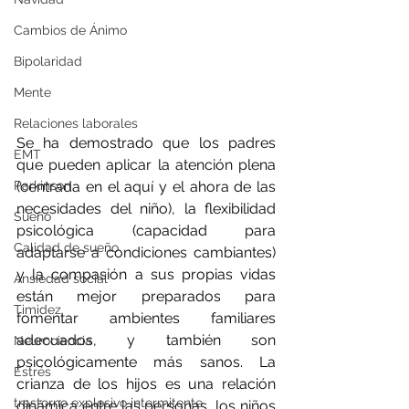
Cambios de Ánimo
Bipolaridad
Mente
Relaciones laborales
Se ha demostrado que los padres 
EMT
que pueden aplicar la atención plena 
Parkinson
(centrada en el aquí y el ahora de las 
necesidades del niño), la flexibilidad 
Sueño
psicológica (capacidad para 
Calidad de sueño
adaptarse a condiciones cambiantes) 
y la compasión a sus propias vidas 
Ansiedad social
están mejor preparados para 
Timidez
fomentar ambientes familiares 
adecuados, y también son 
Neurociencia
psicológicamente más sanos. La 
Estrés
crianza de los hijos es una relación 
trastorno explosivo intermitente
dinámica entre las personas, los niños 