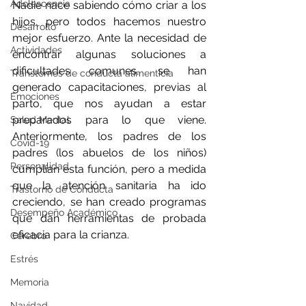
Adolescencia
Nadie nace sabiendo cómo criar a los 
hijos, pero todos hacemos nuestro 
Desarrollo
mejor esfuerzo. Ante la necesidad de 
Actividades
encontrar algunas soluciones a 
dificultades comunes, se han 
Transtornos de conducta alimenticia
generado capacitaciones, previas al 
Emociones
parto, que nos ayudan a estar 
preparados para lo que viene. 
Salud Mental
Anteriormente, los padres de los 
Covid-19
padres (los abuelos de los niños) 
Personalidad
cumplían esta función, pero a medida 
que la atención sanitaria ha ido 
Trastorno de Conducta
creciendo, se han creado programas 
Desempeño Académico
que dan herramientas de probada 
eficacia para la crianza.
Cerebro
Estrés
Memoria
Navidad